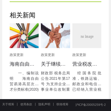
相关新闻
政策更新
政策更新
政策更新
海南自由贸易港高层次人才分类标准(2020)
关于继续执行企业 事业单位改制重组有关契税政策的公告
营业税改征增值税跨境应税服务 增值税免税管理办法（试行）
一、编制说
财政部 税务总局
经国务院批
明 海南自由
公告2021年第17
准，铁路运输、
贸易港高层次人
号 为支持企业、
邮政业和电信业
才分类标准(2020)
事业单位改制重
已经纳入营业税
由中共海南省委
组，优化市场环
改征增值税试
人才发展局依据
境，现就继续执
点。为了规范和
关于维筹
使用条款
隐私声明
联络维筹
沪ICP备20005259号-2
《海南自由贸易
行有关契税政策
完善跨境应税服