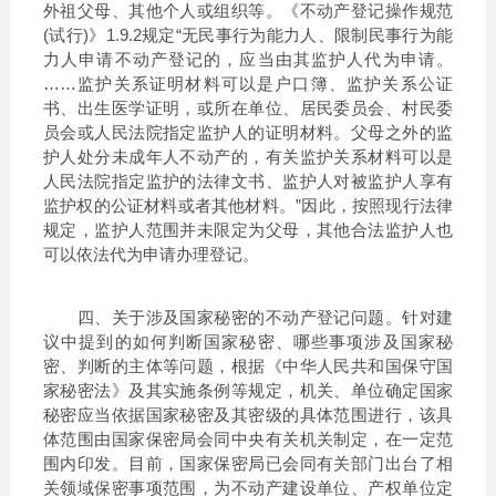
外祖父母、其他个人或组织等。《不动产登记操作规范
(试行)》1.9.2规定“无民事行为能力人、限制民事行为能
力人申请不动产登记的，应当由其监护人代为申请。
……监护关系证明材料可以是户口簿、监护关系公证
书、出生医学证明，或所在单位、居民委员会、村民委
员会或人民法院指定监护人的证明材料。父母之外的监
护人处分未成年人不动产的，有关监护关系材料可以是
人民法院指定监护的法律文书、监护人对被监护人享有
监护权的公证材料或者其他材料。”因此，按照现行法律
规定，监护人范围并未限定为父母，其他合法监护人也
可以依法代为申请办理登记。
四、关于涉及国家秘密的不动产登记问题。针对建
议中提到的如何判断国家秘密、哪些事项涉及国家秘
密、判断的主体等问题，根据《中华人民共和国保守国
家秘密法》及其实施条例等规定，机关、单位确定国家
秘密应当依据国家秘密及其密级的具体范围进行，该具
体范围由国家保密局会同中央有关机关制定，在一定范
围内印发。目前，国家保密局已会同有关部门出台了相
关领域保密事项范围，为不动产建设单位、产权单位定