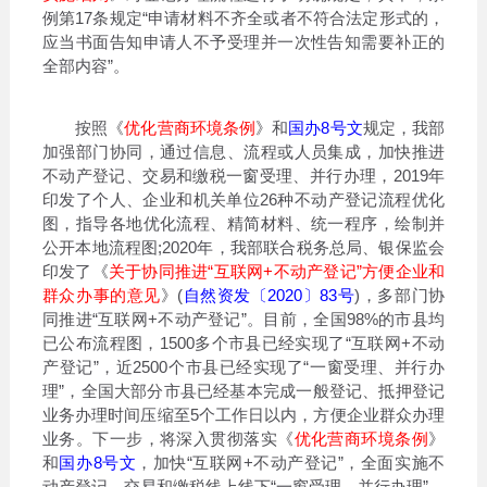
例第17条规定“申请材料不齐全或者不符合法定形式的，
应当书面告知申请人不予受理并一次性告知需要补正的
全部内容”。
按照《
优化营商环境条例
》和
国办8号文
规定，我部
加强部门协同，通过信息、流程或人员集成，加快推进
不动产登记、交易和缴税一窗受理、并行办理，2019年
印发了个人、企业和机关单位26种不动产登记流程优化
图，指导各地优化流程、精简材料、统一程序，绘制并
公开本地流程图;2020年，我部联合税务总局、银保监会
印发了《
关于协同推进“互联网+不动产登记”方便企业和
群众办事的意见
》(
自然资发〔2020〕83号
)，多部门协
同推进“互联网+不动产登记”。目前，全国98%的市县均
已公布流程图，1500多个市县已经实现了“互联网+不动
产登记”，近2500个市县已经实现了“一窗受理、并行办
理”，全国大部分市县已经基本完成一般登记、抵押登记
业务办理时间压缩至5个工作日以内，方便企业群众办理
业务。下一步，将深入贯彻落实《
优化营商环境条例
》
和
国办8号文
，加快“互联网+不动产登记”，全面实施不
动产登记、交易和缴税线上线下“一窗受理、并行办理”，