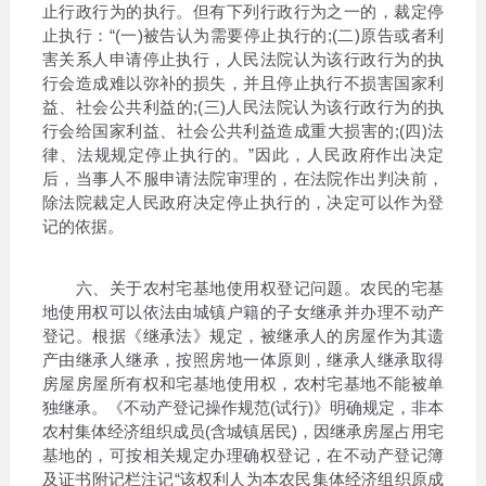
止行政行为的执行。但有下列行政行为之一的，裁定停
止执行：“(一)被告认为需要停止执行的;(二)原告或者利
害关系人申请停止执行，人民法院认为该行政行为的执
行会造成难以弥补的损失，并且停止执行不损害国家利
益、社会公共利益的;(三)人民法院认为该行政行为的执
行会给国家利益、社会公共利益造成重大损害的;(四)法
律、法规规定停止执行的。”因此，人民政府作出决定
后，当事人不服申请法院审理的，在法院作出判决前，
除法院裁定人民政府决定停止执行的，决定可以作为登
记的依据。
六、关于农村宅基地使用权登记问题。农民的宅基
地使用权可以依法由城镇户籍的子女继承并办理不动产
登记。根据《继承法》规定，被继承人的房屋作为其遗
产由继承人继承，按照房地一体原则，继承人继承取得
房屋房屋所有权和宅基地使用权，农村宅基地不能被单
独继承。《不动产登记操作规范(试行)》明确规定，非本
农村集体经济组织成员(含城镇居民)，因继承房屋占用宅
基地的，可按相关规定办理确权登记，在不动产登记簿
及证书附记栏注记“该权利人为本农民集体经济组织原成