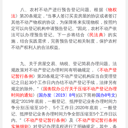
八、农村不动产进行预告登记问题。根据《
物权
法
》第20条规定，“当事人签订买卖房屋的协议或者签订
其他不动产物权的协议，为保障将来实现物权，按照约
定可以向登记机构申请预告登记。”因此，农村不动产依
法可以办理预告登记。下一步将结合《
民法典
》的实
施，结合实践需求，完善预告登记相关制度，保护农村
不动产权利人的合法权益。
九、关于房屋交易、纳税、登记简易办理问题。法
规政策对不动产登记办理时间有明确规定，《
不动产登
记暂行条例
》第20条规定“不动产登记机构应当自受理登
记之日起30个工作日内办结不动产登记手续，法律另有
规定的除外。”《
国务院办公厅关于压缩不动产登记办理
时间的通知
》(
国办发〔2019〕8号
)(以下简称
国办8号文
)
规定“2019年底前，一般登记、抵押登记业务办理时间力
争分别压缩至10个、5个工作日;2020年底前，一般登
记、抵押登记业务办理时间力争全部压缩至5个工作日以
内。”《
不动产登记暂行条例
》及《
不动产登记暂行条例
实施细则
》对登记办理流程进行了明确规定，其中，条