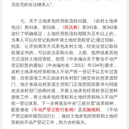
员住宅的合法继承人”。
七、关于土地承包经营权流转问题。《农村土地承
包法》第41条、第53条，《
民法典
》第341条、第342条
进行了明确规定：土地经营权流转期限为五年以上的，
当事人可以向登记机构申请土地经营权登记;通过招标、
拍卖、公开协商等方式承包农村土地，经依法登记取得
权属证书的，可以依法采取出租、入股、抵押或者其他
方式流转土地经营权。按照《中央编办关于整合不动产
登记职责的通知》(中央编办发〔2013〕年134号)要求，
农村土地承包经营权纳入不动产统一登记予以五年过渡
期，目前该项工作正由农村农村部门移交给自然资源部
门，地方各级自然资源主管部门正按照我部要求与同级
农业农村部门协商对接，开展土地承包经营权登记资料
接收工作，将土地承包经营权和土地经营权纳入不动产
统一登记体系。下一步将落实中央“三权分置”改革精神，
配套修改《
不动产登记暂行条例
》及
实施细则
、《不动
产登记操作规范(试行)》，做好土地承包经营权和土地经
营权的不动产登记工作，助力乡村振兴。