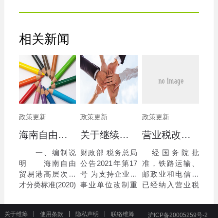
相关新闻
政策更新
政策更新
政策更新
海南自由贸易港高层次人才分类标准(2020)
关于继续执行企业 事业单位改制重组有关契税政策的公告
营业税改征增值税跨境应税服务 增值税免税管理办法（试行）
一、编制说
财政部 税务总局
经国务院批
明 海南自由
公告2021年第17
准，铁路运输、
贸易港高层次人
号 为支持企业、
邮政业和电信业
才分类标准(2020)
事业单位改制重
已经纳入营业税
由中共海南省委
组，优化市场环
改征增值税试
人才发展局依据
境，现就继续执
点。为了规范和
关于维筹
使用条款
隐私声明
联络维筹
沪ICP备20005259号-2
《海南自由贸易
行有关契税政策
完善跨境应税服