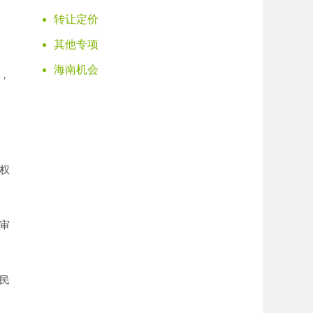
转让定价
其他专项
海南机会
，
权
审
民