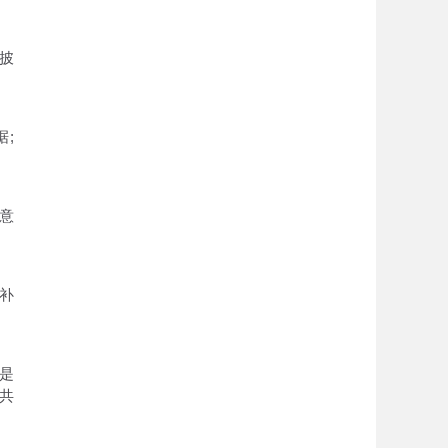
披
;
意
补
是
共