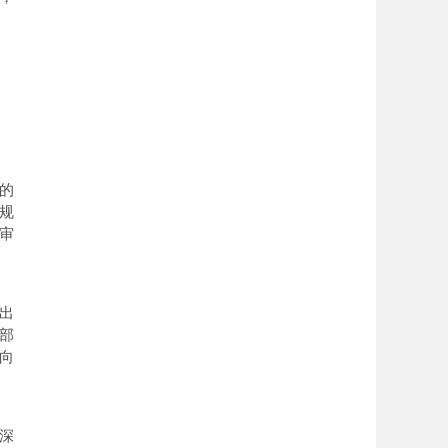
的
规
审
出
部
向
深