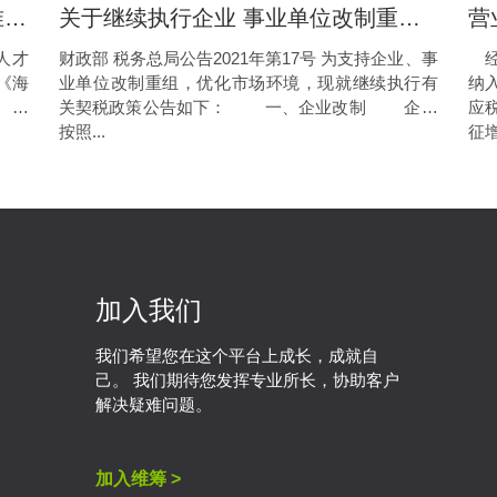
海南自由贸易港高层次人才分类标准(2020)
关于继续执行企业 事业单位改制重组有关契税政策的公告
人才
财政部 税务总局公告2021年第17号 为支持企业、事
经
《海
业单位改制重组，优化市场环境，现就继续执行有
纳
 本
关契税政策公告如下： 一、企业改制 企业
应
按照...
征增
加入我们
我们希望您在这个平台上成长，成就自
己。 我们期待您发挥专业所长，协助客户
解决疑难问题。
加入维筹 >