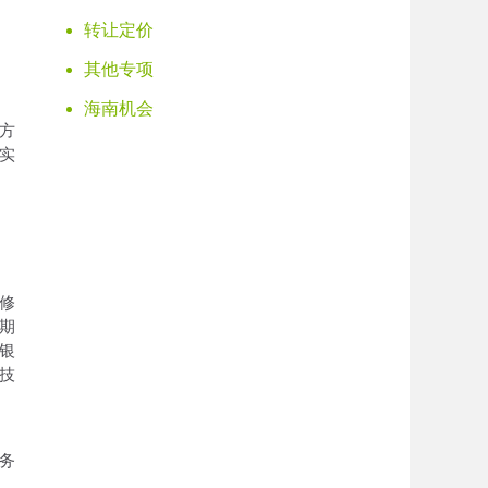
转让定价
其他专项
海南机会
方
实
修
期
银
技
务
，