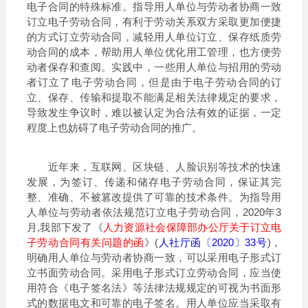
电子合同的特殊标准。指导用人单位与劳动者协商一致
订立电子劳动合同，有利于劳动关系双方采取更加便捷
的方式订立劳动合同，减轻用人单位订立、保存纸质劳
动合同的成本，帮助用人单位优化用工管理，也方便劳
动者保存和查阅。实践中，一些用人单位与招用的劳动
者订立了电子劳动合同，但是由于电子劳动合同的订
立、保存、传输和提取不能满足相关法律规定的要求，
导致发生争议时，难以被认定为合法有效的证据，一定
程度上也妨碍了电子劳动合同的推广。
近年来，互联网、区块链、人脸识别等技术的快速
发展，为签订、传递和储存电子劳动合同，保证其完
整、准确、不被篡改提供了可靠的技术条件。为指导用
人单位与劳动者依法规范订立电子劳动合同，2020年3
月,我部下发了《
人力资源社会保障部办公厅关于订立电
子劳动合同有关问题的函
》(
人社厅函〔2020〕33号
)，
明确用人单位与劳动者协商一致，可以采用电子形式订
立书面劳动合同。采用电子形式订立劳动合同，应当使
用符合《电子签名法》等法律法规规定的可视为书面形
式的数据电文和可靠的电子签名。用人单位应当采取有