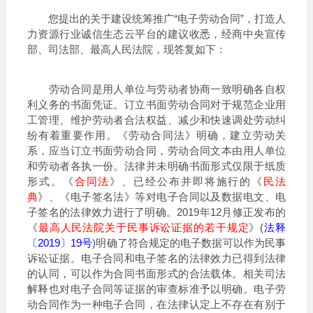
您提出的关于建设统筹推广“电子劳动合同”，打造人
力资源行业诚信生态云平台的建议收悉，经商中央宣传
部、司法部、最高人民法院，现答复如下：
劳动合同是用人单位与劳动者协商一致明确各自权
利义务的书面凭证。订立书面劳动合同对于规范企业用
工管理、维护劳动者合法权益、减少和快速调处劳动纠
纷有着重要作用。《劳动合同法》明确，建立劳动关
系，应当订立书面劳动合同，劳动合同文本由用人单位
和劳动者各执一份。法律并未明确书面形式仅限于纸质
形式。《
合同法
》、已经公布并即将施行的《
民法
典
》、《电子签名法》等对电子合同以及数据电文、电
子签名的法律效力进行了明确。2019年12月修正发布的
《
最高人民法院关于民事诉讼证据的若干规定
》(
法释
〔2019〕19号
)明确了符合规定的电子数据可以作为民事
诉讼证据。电子合同和电子签名的法律效力已得到法律
的认同，可以作为合同书面形式的合法载体。相关司法
解释也对电子合同等证据的审查标准予以明确。电子劳
动合同作为一种电子合同，在法律认定上不存在有别于