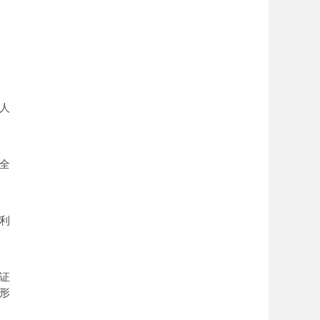
人
全
利
证
形