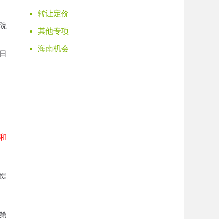
转让定价
院
其他专项
海南机会
6日
和
提
第