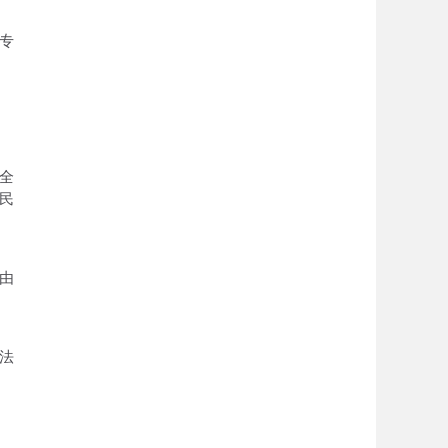
专
全
民
由
法