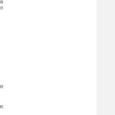
推
合
效
权