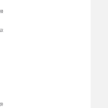
侵
议
异