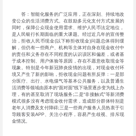
答：智能化服务的广泛应用，正在深刻、持续地改
变公众的生活消费方式。在鼓励多元化支付方式发展的
同时，保障公众现金使用需求、维护人民币法定地位，
是人民银行长期面临的重大课题。经过近几年的宣传整
治，拒收人民币现金(以下称拒收现金)问题总体得到缓
解，但仍有一些商户、机构等主体对自身在现金收付中
的责任和义务存在不同程度的认识误区和偏差，或者基
于成本控制、用户体验等原因，存在不愿意收取现金等
现象。特别是今年新冠肺炎疫情的出现，对现金收付环
境又产生了新的影响，拒收现金问题有所反弹：一是部
分医疗、出行、水电煤气等基本公共服务，以及普通生
活消费等领域由原本的“面对面”线下场景逐步变为线上办
理，有的甚至取消了现场服务;二是“非接触式”等新消费
模式很多没有考虑现金收付需求，造成部分群体特别是
老年人消费及支付障碍;三是一些商户服务人员热衷于引
导顾客安装APP、关注小程序，容易产生歧视、排斥现
金情况。