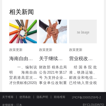
相关新闻
政策更新
政策更新
政策更新
海南自由贸易港高层次人才分类标准(2020)
关于继续执行企业 事业单位改制重组有关契税政策的公告
营业税改征增值税跨境应税服务 增值税免税管理办法（试行）
一、编制说
财政部 税务总局
经国务院批
明 海南自由
公告2021年第17
准，铁路运输、
贸易港高层次人
号 为支持企业、
邮政业和电信业
才分类标准(2020)
事业单位改制重
已经纳入营业税
由中共海南省委
组，优化市场环
改征增值税试
人才发展局依据
境，现就继续执
点。为了规范和
关于维筹
使用条款
隐私声明
联络维筹
沪ICP备20005259号-2
《海南自由贸易
行有关契税政策
完善跨境应税服
港建设总体方
公告如下：
务的税收管理，
BY:
CLOUDINTO
友情链接：
江木