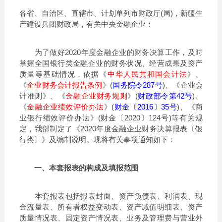
各省、自治区、直辖市、计划单列市财政厅(局)，新疆生
产建设兵团财政局，有关中央金融企业：
为了做好2020年度金融企业的财务决算工作，及时
掌握全国银行类金融企业的财务状况、经营成果及资产
质量等基础情况，依据《
中华人民共和国会计法
》、
《
企业财务会计报告条例
》(
国务院令287号
)、《企业会
计准则》、《
金融企业财务规则
》(
财政部令第42号
)、
《
金融企业绩效评价办法
》(
财金〔2016〕35号
)、《商
业银行绩效评价办法》(财金〔2020〕124号)等有关规
定，我部制定了《2020年度金融企业财务决算报表〔银
行类〕》及编制说明。现将有关事项通知如下：
一、本套报表的构成及填报范围
本套报表包括报表封面、资产负债表、利润表、现
金流量表、所有者权益变动表、资产减值明细表、资产
质量情况表、固定资产情况表、业务及管理费与营业外