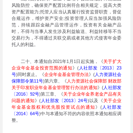
风险防控，确保资产配置比例符合相关规定，提高大类
资产配置能力;托管人应当认真履行投资监督职责，督促
合规运作，维护资产安全;投资管理人应当加强风险防
范，持续跟踪金融产品管理运作，投资有关金融产品
时，不得与当事人发生涉及利益输送、利益转移等不当
交易行为，不得通过关联交易或者其他方式侵害年金委
托人的利益。
二十、本通知自2021年1月1日起实施，《
关于扩大
企业年金基金投资范围的通知
》(
人社部发〔2013〕23
号
)同时废止。《
企业年金基金管理办法
》(
人力资源社会
保障部令第11号
)第六章、《
人力资源社会保障部 财政部
关于印发职业年金基金管理暂行办法的通知
》(
人社部发
〔2016〕92号
)第三章、《
关于企业年金养老金产品有关
问题的通知
》(
人社部发〔2013〕24号
)以及《
关于企业
年金基金股权和优先股投资试点的通知
》(
人社部发
〔2014〕64号
)中与本通知不符的内容依照本通知相应调
整。