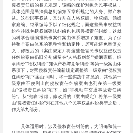
侵权责任编的相关规定，该编的保护对象为民事权益，
具体范围是民法典总则编第五章所规定的人身、财产权
益。这些民事权益，又分别在人格权编、物权编、婚姻
家庭编、继承编等予以了细化规定，而这些民事权益纠
纷往往既包括权属确认纠纷也包括侵权责任纠纷，这就
为科学合理编排民事案件案由体系增加了难度。为了保
持整个案由体系的完整性和稳定性，尽可能避免重复交
叉，修改后的《案由规定》将这些侵害民事权益侵权责
任纠纷案由仍旧分别保留在“人格权纠纷”“婚姻家庭、继
承纠纷”“物权纠纷”“知识产权与竞争纠纷”等第一级案由体
系项下，对照侵权责任编新规定调整第一级案由“侵权责
任纠纷”项下案由;同时，将一些实践中常见的、其他第一
级案由不便列出的侵权责任纠纷案由也列在第一级案
由“侵权责任纠纷”项下，如“非机动车交通事故责任纠
纷”。从“兜底”考虑，修改后的《案由规定》将第一级案
由“侵权责任纠纷”列在其他八个民事权益纠纷类型之后，
作为第九部分。
具体适用时，涉及侵权责任纠纷的，为明确和统一
法律适用问题，应当先适用第九部分“侵权责任纠纷”项下