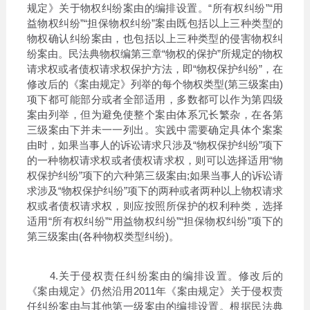
规定》关于物权纠纷案由的编排设置。“所有权纠纷”“用
益物权纠纷”“担保物权纠纷”案由既包括以上三种类型的
物权确认纠纷案由，也包括以上三种类型的侵害物权纠
纷案由。民法典物权编第三章“物权的保护”所规定的物权
请求权或者债权请求权保护方法，即“物权保护纠纷”，在
修改后的《案由规定》列举的每个物权类型(第三级案由)
项下都可能部分或者全部适用，多数都可以作为第四级
案由列举，但为避免使整个案由体系冗长繁杂，在各第
三级案由下并未一一列出。实践中需要确定具体个案案
由时，如果当事人的诉讼请求只涉及“物权保护纠纷”项下
的一种物权请求权或者债权请求权，则可以选择适用“物
权保护纠纷”项下的六种第三级案由;如果当事人的诉讼请
求涉及“物权保护纠纷”项下的两种或者两种以上物权请求
权或者债权请求权，则应按照所保护的权利种类，选择
适用“所有权纠纷”“用益物权纠纷”“担保物权纠纷”项下的
第三级案由(各种物权类型纠纷)。
4.关于侵权责任纠纷案由的编排设置。修改后的
《案由规定》仍然沿用2011年《案由规定》关于侵权责
任纠纷案由与其他第一级案由的编排设置。根据民法典