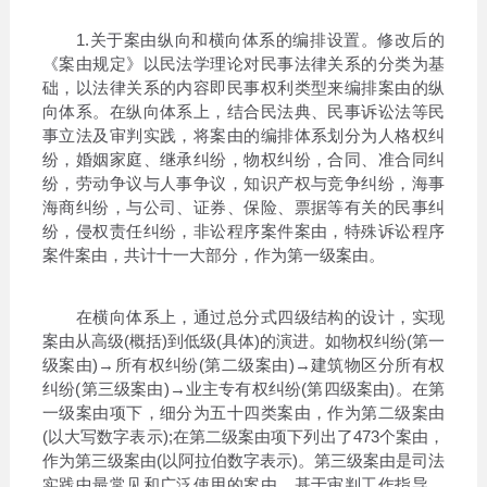
1.关于案由纵向和横向体系的编排设置。修改后的
《案由规定》以民法学理论对民事法律关系的分类为基
础，以法律关系的内容即民事权利类型来编排案由的纵
向体系。在纵向体系上，结合民法典、民事诉讼法等民
事立法及审判实践，将案由的编排体系划分为人格权纠
纷，婚姻家庭、继承纠纷，物权纠纷，合同、准合同纠
纷，劳动争议与人事争议，知识产权与竞争纠纷，海事
海商纠纷，与公司、证券、保险、票据等有关的民事纠
纷，侵权责任纠纷，非讼程序案件案由，特殊诉讼程序
案件案由，共计十一大部分，作为第一级案由。
在横向体系上，通过总分式四级结构的设计，实现
案由从高级(概括)到低级(具体)的演进。如物权纠纷(第一
级案由)→所有权纠纷(第二级案由)→建筑物区分所有权
纠纷(第三级案由)→业主专有权纠纷(第四级案由)。在第
一级案由项下，细分为五十四类案由，作为第二级案由
(以大写数字表示);在第二级案由项下列出了473个案由，
作为第三级案由(以阿拉伯数字表示)。第三级案由是司法
实践中最常见和广泛使用的案由。基于审判工作指导、