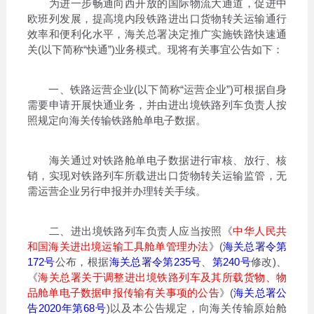
为进一步畅通向西开放的国际物流大通道，促进中
欧班列发展，提高境内段铁路进出口货物转关运输通行
效率和便利化水平，海关总署决定推广实施铁路快速通
关(以下简称“快通”)业务模式。现将有关事宜公告如下：
一、铁路运营企业(以下简称“运营企业”)可根据自身
需要申请开展快通业务，并由进出境铁路列车负责人按
照规定向海关传输铁路舱单电子数据。
海关通过对铁路舱单电子数据进行审核、放行、核
销，实现对铁路列车所载进出口货物转关运输监管，无
需运营企业另行申报并办理转关手续。
二、进出境铁路列车负责人应当按照《
中华人民共
和国海关进出境运输工具舱单管理办法
》(
海关总署令第
172号
公布，根据
海关总署令第235号
、
第240号
修改)、
《
海关总署关于调整进出境铁路列车及其所载货物、物
品舱单电子数据申报传输有关事项的公告
》(
海关总署公
告2020年第68号
)以及本公告规定，向海关传输原始舱