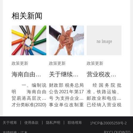
相关新闻
政策更新
政策更新
政策更新
海南自由贸易港高层次人才分类标准(2020)
关于继续执行企业 事业单位改制重组有关契税政策的公告
营业税改征增值税跨境应税服务 增值税免税管理办法（试行）
一、编制说
财政部 税务总局
经国务院批
明 海南自由
公告2021年第17
准，铁路运输、
贸易港高层次人
号 为支持企业、
邮政业和电信业
才分类标准(2020)
事业单位改制重
已经纳入营业税
由中共海南省委
组，优化市场环
改征增值税试
人才发展局依据
境，现就继续执
点。为了规范和
关于维筹
使用条款
隐私声明
联络维筹
沪ICP备20005259号-2
《海南自由贸易
行有关契税政策
完善跨境应税服
港建设总体方
公告如下：
务的税收管理，
BY:
CLOUDINTO
友情链接：
江木