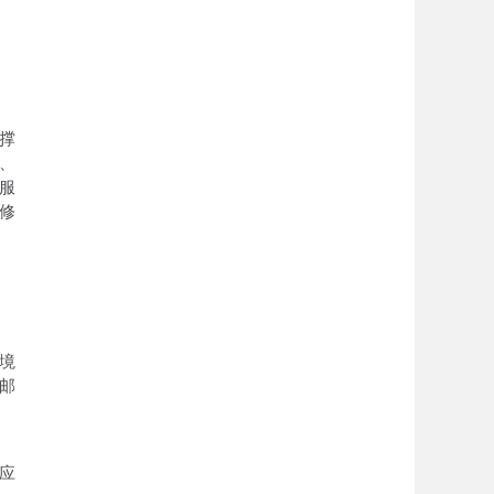
撑
、
服
修
境
邮
应