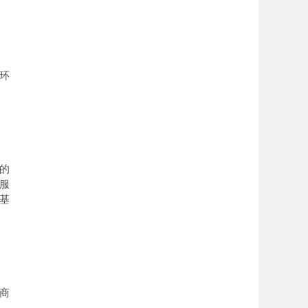
环
的
管服
基
商