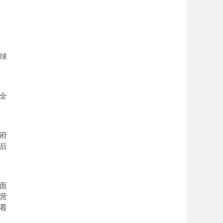
球
全
府
后
面
营
看