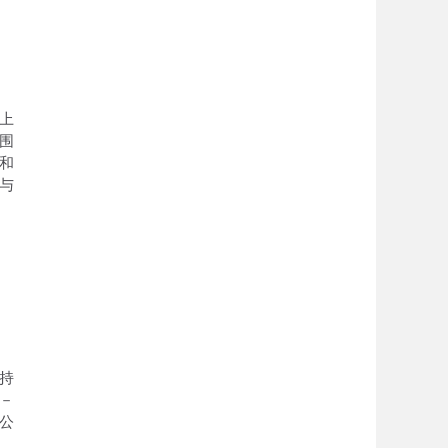
上
围
和
与
持
－
公