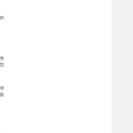
的
免
型
球
新