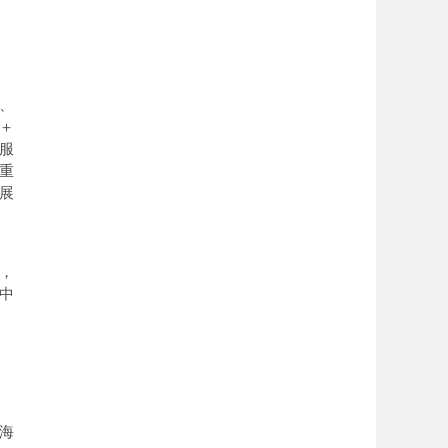
、
＋
服
重
展
元，
中
海