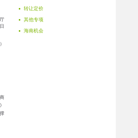
转让定价
厅
其他专项
1日
海南机会
）
商
》
撑