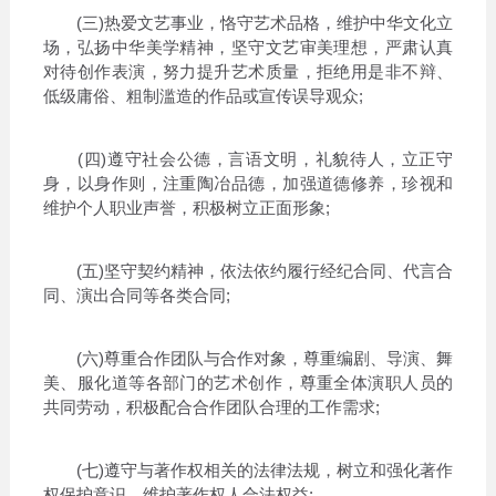
(三)热爱文艺事业，恪守艺术品格，维护中华文化立
场，弘扬中华美学精神，坚守文艺审美理想，严肃认真
对待创作表演，努力提升艺术质量，拒绝用是非不辩、
低级庸俗、粗制滥造的作品或宣传误导观众;
(四)遵守社会公德，言语文明，礼貌待人，立正守
身，以身作则，注重陶冶品德，加强道德修养，珍视和
维护个人职业声誉，积极树立正面形象;
(五)坚守契约精神，依法依约履行经纪合同、代言合
同、演出合同等各类合同;
(六)尊重合作团队与合作对象，尊重编剧、导演、舞
美、服化道等各部门的艺术创作，尊重全体演职人员的
共同劳动，积极配合合作团队合理的工作需求;
(七)遵守与著作权相关的法律法规，树立和强化著作
权保护意识，维护著作权人合法权益;