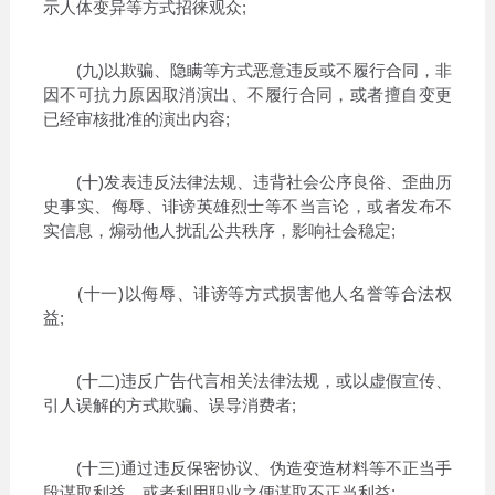
示人体变异等方式招徕观众;
(九)以欺骗、隐瞒等方式恶意违反或不履行合同，非
因不可抗力原因取消演出、不履行合同，或者擅自变更
已经审核批准的演出内容;
(十)发表违反法律法规、违背社会公序良俗、歪曲历
史事实、侮辱、诽谤英雄烈士等不当言论，或者发布不
实信息，煽动他人扰乱公共秩序，影响社会稳定;
(十一)以侮辱、诽谤等方式损害他人名誉等合法权
益;
(十二)违反广告代言相关法律法规，或以虚假宣传、
引人误解的方式欺骗、误导消费者;
(十三)通过违反保密协议、伪造变造材料等不正当手
段谋取利益，或者利用职业之便谋取不正当利益;