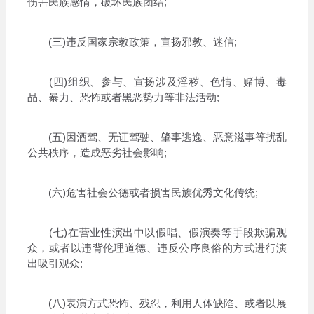
伤害民族感情，破坏民族团结;
(三)违反国家宗教政策，宣扬邪教、迷信;
(四)组织、参与、宣扬涉及淫秽、色情、赌博、毒
品、暴力、恐怖或者黑恶势力等非法活动;
(五)因酒驾、无证驾驶、肇事逃逸、恶意滋事等扰乱
公共秩序，造成恶劣社会影响;
(六)危害社会公德或者损害民族优秀文化传统;
(七)在营业性演出中以假唱、假演奏等手段欺骗观
众，或者以违背伦理道德、违反公序良俗的方式进行演
出吸引观众;
(八)表演方式恐怖、残忍，利用人体缺陷、或者以展