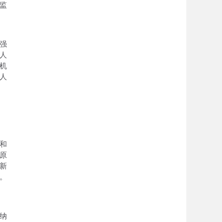
监
强
人
机
人
和
原
新
。
纳