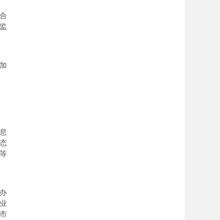
合
监
加
息
态
等
办
业
市