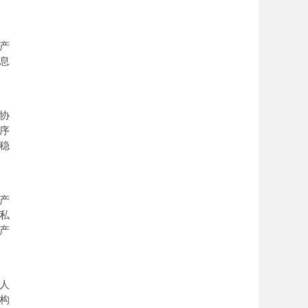
产
息
协
序
稳
产
私
产
人
构