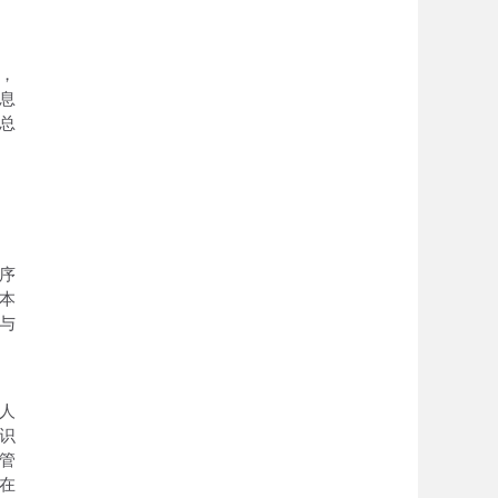
，
息
总
序
本
与
人
识
管
在