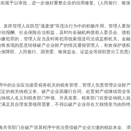
依规予以审批，进一步做好重整企业的信用修复。(人民银行、银保
发挥管理人在防范“逃废债”等违法行为中的积极作用。管理人要加
劳动报酬、社会保险合法权益，及时向金融机构债权人委员会、债权
涉嫌犯罪的，管理人应当及时将犯罪线索报送司法或监察机关。金融
励将发现的恶意转移破产企业财产的情况通报管理人，有效保护债权
会保障部、人民银行、国资委、银保监会、证监会等按职责分工负责)
序中的企业应当接受税务机关的税务管理，管理人负责管理企业财产
规定的相关纳税义务。破产企业因履行合同、处置财产或继续营业等
以纳税人名义到税务部门申领、开具发票。税务部门在督促纳税人就
定满足其合理发票领用需要，不得以破产企业存在欠税情形为由拒绝
海关等部门在破产清算程序中依法受偿破产企业欠缴的税款本金、滞