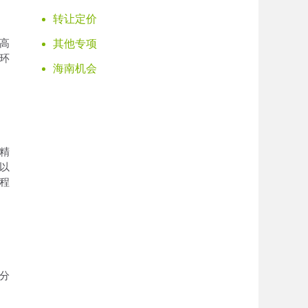
转让定价
高
其他专项
环
海南机会
精
以
程
分