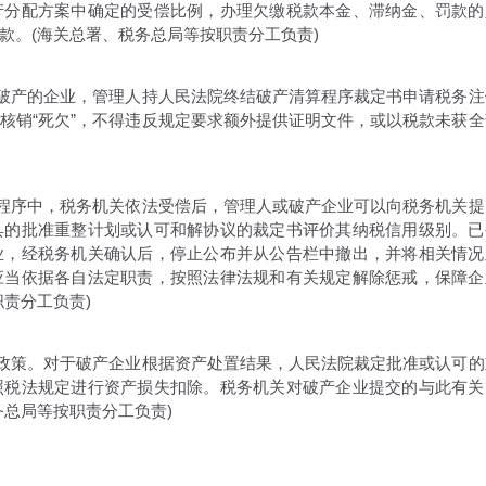
产分配方案中确定的受偿比例，办理欠缴税款本金、滞纳金、罚款的
款。(海关总署、税务总局等按职责分工负责)
破产的企业，管理人持人民法院终结破产清算程序裁定书申请税务注
核销“死欠”，不得违反规定要求额外提供证明文件，或以税款未获全
程序中，税务机关依法受偿后，管理人或破产企业可以向税务机关提
具的批准重整计划或认可和解协议的裁定书评价其纳税信用级别。已
业，经税务机关确认后，停止公布并从公告栏中撤出，并将相关情况
应当依据各自法定职责，按照法律法规和有关规定解除惩戒，保障企
责分工负责)
政策。对于破产企业根据资产处置结果，人民法院裁定批准或认可的
照税法规定进行资产损失扣除。税务机关对破产企业提交的与此有关
务总局等按职责分工负责)