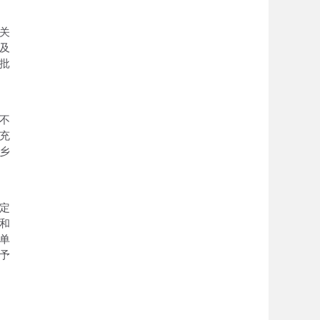
关
及
批
不
充
乡
定
和
单
予