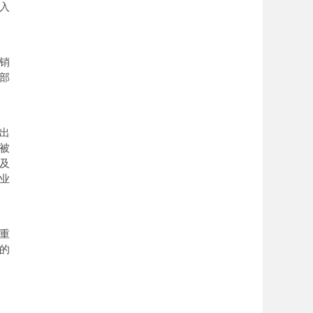
入
销
部
出
被
及
业
重
的