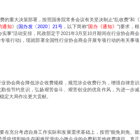
的重大决策部署，按照国务院常务会议有关坚决制止“乱收费”和《
的通知
》(
国办发〔2020〕21号
，以下简称“
国办《通知》
”)要求，
实事”活动安排，民政部定于2021年3月至10月期间在行业协会商会
简称专项行动)，现就部署全国性行业协会商会开展专项行动的有关事项
业协会商会降低涉企收费规模，规范涉企收费行为，增强自律意识
化勤俭节约意识，弘扬艰苦奋斗、艰苦创业的优良作风，为进一步减
稳定大局作出更大贡献。
要在充分考虑自身工作实际和发展需求基础上，按照“能免则免、能
是受疫情影响生存困难民营中小微企业的会费和其他收费项目，真正