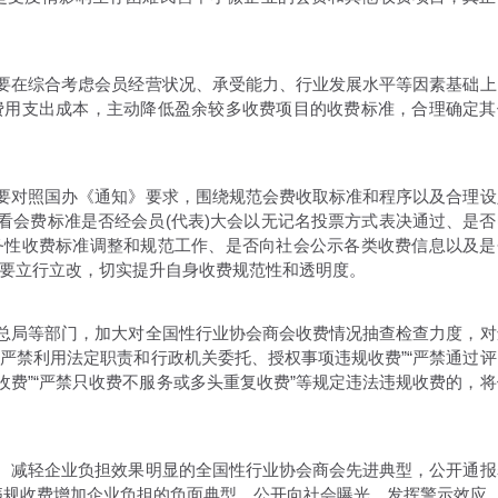
要在综合考虑会员经营状况、承受能力、行业发展水平等因素基础上
费用支出成本，主动降低盈余较多收费项目的收费标准，合理确定其
要对照国办《通知》要求，围绕规范会费收取标准和程序以及合理设
查看会费标准是否经会员(代表)大会以无记名投票方式表决通过、是否
务性收费标准调整和规范工作、是否向社会公示各类收费信息以及是
要立行立改，切实提升自身收费规范性和透明度。
总局等部门，加大对全国性行业协会商会收费情况抽查检查力度，对
“严禁利用法定职责和行政机关委托、授权事项违规收费”“严禁通过评
收费”“严禁只收费不服务或多头重复收费”等规定违法违规收费的，将
、减轻企业负担效果明显的全国性行业协会商会先进典型，公开通报
违规收费增加企业负担的负面典型，公开向社会曝光，发挥警示效应