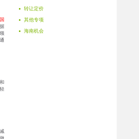
转让定价
国
其他专项
根据
海南机会
领
通
和
轻
减
做