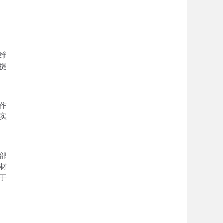
维
提
作
实
部
材
于