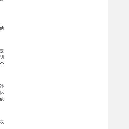
，
他
定
明
否
违
比
依
表
。