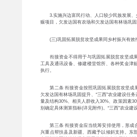
3.实施兴边富民行动、人口较少民族发展、
赈项目，欠发达国有农场和欠发达国有林场巩固
(三)巩固拓展脱贫攻坚成果同乡村振兴有效
衔接资金不得用于与巩固拓展脱贫攻坚成果
工具及通讯设备、修建楼堂馆所、各种奖金津
执行。
第二条 衔接资金按照巩固拓展脱贫攻坚成果
欠发达国有林场巩固提升、“三西”农业建设任
量及结构30%、相关人群收入30%、政策因素
别确定具体测算指标(详见附件)。“三西”农业
第三条 衔接资金应当统筹安排使用，形成合
兴重点帮扶县及新疆、西藏予以倾斜支持。东