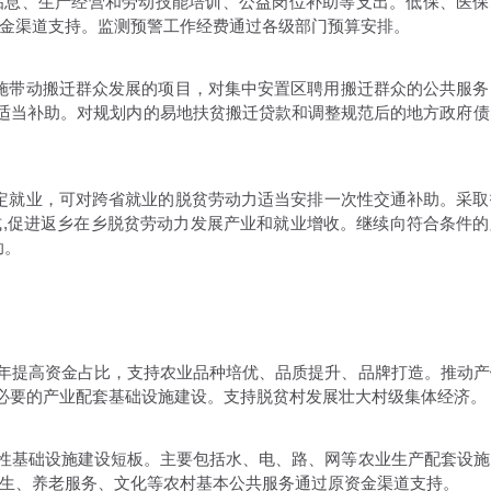
贴息、生产经营和劳动技能培训、公益岗位补助等支出。低保、医保
金渠道支持。监测预警工作经费通过各级部门预算安排。
施带动搬迁群众发展的项目，对集中安置区聘用搬迁群众的公共服务
以适当补助。对规划内的易地扶贫搬迁贷款和调整规范后的地方政府债
定就业，可对跨省就业的脱贫劳动力适当安排一次性交通补助。采取
,促进返乡在乡脱贫劳动力发展产业和就业增收。继续向符合条件的
助。
年提高资金占比，支持农业品种培优、品质提升、品牌打造。推动产
持必要的产业配套基础设施建设。支持脱贫村发展壮大村级集体经济。
性基础设施建设短板。主要包括水、电、路、网等农业生产配套设施
生、养老服务、文化等农村基本公共服务通过原资金渠道支持。