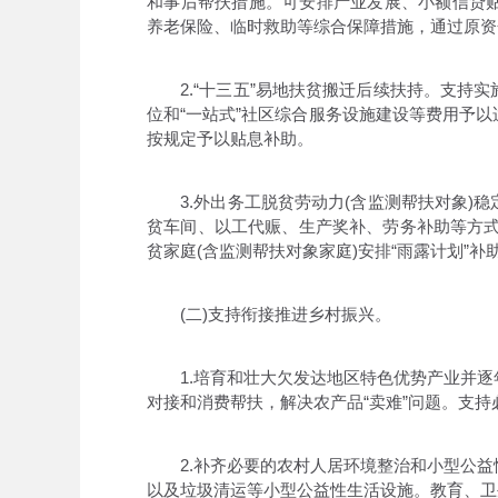
和事后帮扶措施。可安排产业发展、小额信贷
养老保险、临时救助等综合保障措施，通过原资
2.“十三五”易地扶贫搬迁后续扶持。支持实
位和“一站式”社区综合服务设施建设等费用予
按规定予以贴息补助。
3.外出务工脱贫劳动力(含监测帮扶对象)稳
贫车间、以工代赈、生产奖补、劳务补助等方式
贫家庭(含监测帮扶对象家庭)安排“雨露计划”补
(二)支持衔接推进乡村振兴。
1.培育和壮大欠发达地区特色优势产业并逐
对接和消费帮扶，解决农产品“卖难”问题。支
2.补齐必要的农村人居环境整治和小型公益
以及垃圾清运等小型公益性生活设施。教育、卫