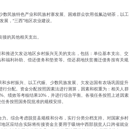
少数民族特色产业和民族村寨发展、困难群众饮用低氟边销茶，以工
发展，“三西”地区农业建设。
衔接的其他相关支出。
和推进欠发达地区乡村振兴无关的支出，包括：单位基本支出、交
贴和福利补助、偿还债务和垫资等。偿还易地扶贫搬迁债务按有关规
和乡村振兴、以工代赈、少数民族发展、欠发达国有农场巩固提升
务进行分配。资金分配按照因素法进行测算，因素和权重为：相关人群
30%、绩效等考核结果10%，并进行综合平衡。各项任务按照上述因素
建设任务按照国务院批准的规模安排。
力。综合考虑脱贫县规模和分布，实行分类分档支持。对国家乡村
部地区应结合实际将衔接资金主要用于吸纳中西部脱贫人口跨省就业