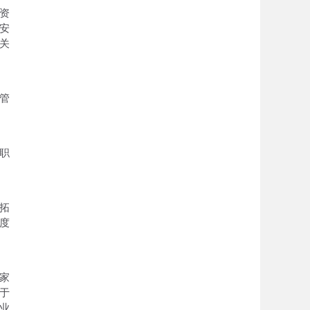
资
安
关
管
职
。
拓
度
家
于
农业