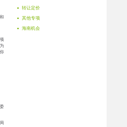
转让定价
和
其他专项
海南机会
项
为
你
委
局