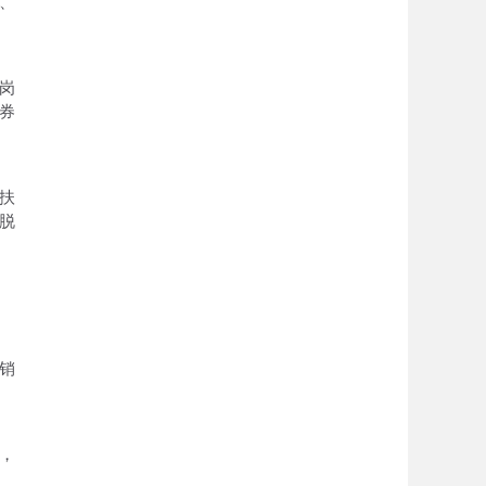
、
岗
券
扶
脱
销
，