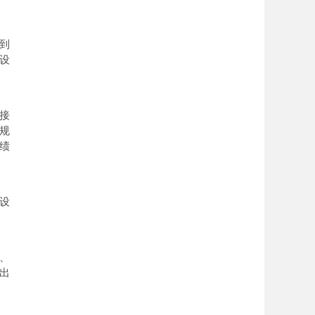
到
设
接
规
绩
设
、
出