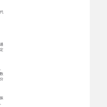
代
通
定
、
数
分
振
。