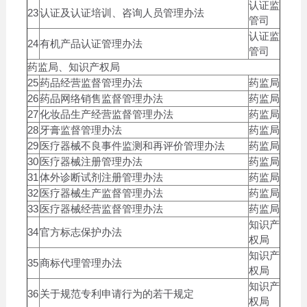
认证监
23
认证及认证培训、咨询人员管理办法
管司
认证监
24
有机产品认证管理办法
管司
药监局、知识产权局
25
药品经营监督管理办法
药监局
26
药品网络销售监督管理办法
药监局
27
化妆品生产经营监督管理办法
药监局
28
牙膏监督管理办法
药监局
29
医疗器械不良事件监测和再评价管理办法
药监局
30
医疗器械注册管理办法
药监局
31
体外诊断试剂注册管理办法
药监局
32
医疗器械生产监督管理办法
药监局
33
医疗器械经营监督管理办法
药监局
知识产
34
官方标志保护办法
权局
知识产
35
商标代理管理办法
权局
知识产
36
关于规范专利申请行为的若干规定
权局