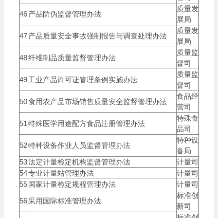
质量发
46
产品防伪监督管理办法
展局
质量发
47
产品质量安全事故强制报告与调查处理办法
展局
质量监
48
纤维制品质量监督管理办法
督司
质量监
49
工业产品许可证管理条例实施办法
督司
食品经
50
食用农产品市场销售质量安全监督管理办法
营司
特殊食
51
特殊医学用途配方食品注册管理办法
品司
特种设
52
特种设备作业人员监督管理办法
备局
53
法定计量检定机构监督管理办法
计量司
54
专业计量站管理办法
计量司
55
国家计量检定规程管理办法
计量司
标准创
56
采用国际标准管理办法
新司
标准创