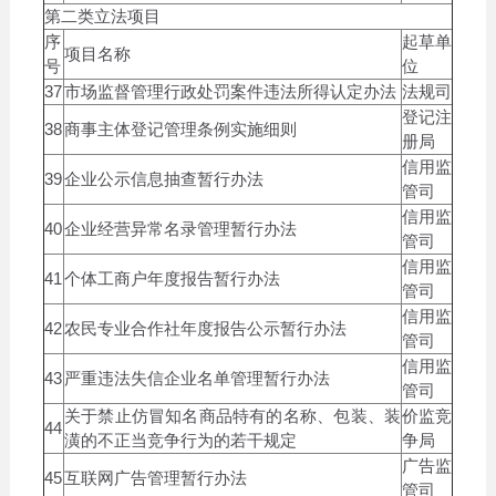
第二类立法项目
序
起草单
项目名称
号
位
37
市场监督管理行政处罚案件违法所得认定办法
法规司
登记注
38
商事主体登记管理条例实施细则
册局
信用监
39
企业公示信息抽查暂行办法
管司
信用监
40
企业经营异常名录管理暂行办法
管司
信用监
41
个体工商户年度报告暂行办法
管司
信用监
42
农民专业合作社年度报告公示暂行办法
管司
信用监
43
严重违法失信企业名单管理暂行办法
管司
关于禁止仿冒知名商品特有的名称、包装、装
价监竞
44
潢的不正当竞争行为的若干规定
争局
广告监
45
互联网广告管理暂行办法
管司