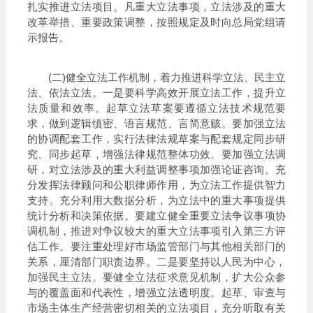
扎实推进立法项目。凡重大立法事项，立法涉及的重大
改革举措、重要政策调整，按照规定及时向总局党组请
示报告。
(二)健全立法工作机制，着力推进科学立法、民主立
法、依法立法。一是要科学高效开展立法工作，提升立
法质量和效率。起草立法草案要遵循立法技术规范要
求，做到逻辑缜密、语言规范、言简意赅。要加强立法
的协调配套工作，实行法律法规草案与配套规定同步研
究、同步起草，增强法律规范整体功效。要加强立法调
研，对立法涉及的重大利益调整事项加强论证咨询。充
分发挥法律顾问和公职律师作用，为立法工作提供智力
支持。充分利用大数据分析，为立法中的重大事项提供
统计分析和决策依据。要建立健全重要立法争议事项协
调机制，推进对争议较大的重大立法事项引入第三方评
估工作。要注重处理好市场监管部门与其他相关部门的
关系，厘清部门职责边界。二是要坚持以人民为中心，
加强民主立法。要健全立法征求意见机制，扩大公众参
与的覆盖面和代表性，增强立法透明度。起草、审查与
市场主体生产经营密切相关的立法项目，充分听取有关