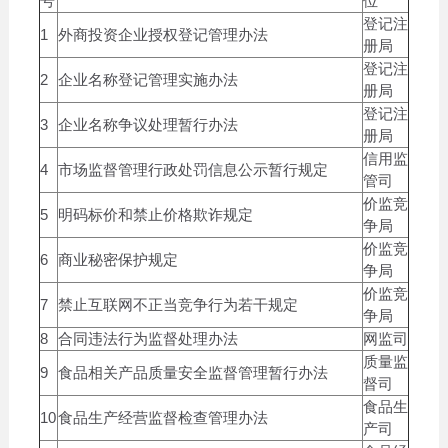
号
位
登记注
1
外商投资企业授权登记管理办法
册局
登记注
2
企业名称登记管理实施办法
册局
登记注
3
企业名称争议处理暂行办法
册局
信用监
4
市场监督管理行政处罚信息公示暂行规定
管司
价监竞
5
明码标价和禁止价格欺诈规定
争局
价监竞
6
商业秘密保护规定
争局
价监竞
7
禁止互联网不正当竞争行为若干规定
争局
8
合同违法行为监督处理办法
网监司
质量监
9
食品相关产品质量安全监督管理暂行办法
督司
食品生
10
食品生产经营监督检查管理办法
产司