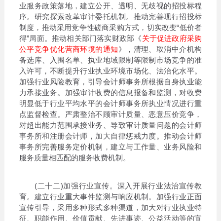
业服务政策落地，建立公开、透明、无歧视的招投标程
序。研究探索改革审计委托机制。推动完善现行招投标
制度，推动采用竞争性磋商采购方式，切实改变“低价者
得”局面。推动相关部门落实财政部《
关于促进政府采购
公平竞争优化营商环境的通知
》，清理、取消中介机构
备选库、入围名单、执业地域限制等限制市场竞争的准
入许可，不断提升行业执业环境市场化、法治化水平。
加强行业风险教育，引导会计师事务所根据自身执业能
力承接业务。加强审计收费的信息报备和监测，对收费
明显低于行业平均水平的会计师事务所执业情况进行重
点监督检查。严肃整治不顾审计质量、恶意压价竞争，
对超出能力范围承接业务、导致审计质量问题的会计师
事务所和注册会计师，加大自律惩戒力度。推动会计师
事务所完善服务定价机制，建立与工作量、业务风险和
服务质量相匹配的服务收费机制。
(二十二)加强行业宣传。深入开展行业法治宣传教
育。建立行业重大事件监测与响应机制。加强行业正面
宣传引导，采用多种形式多种渠道，加大对行业执业特
征、职能作用、价值贡献、先进事迹、公益活动等的宣