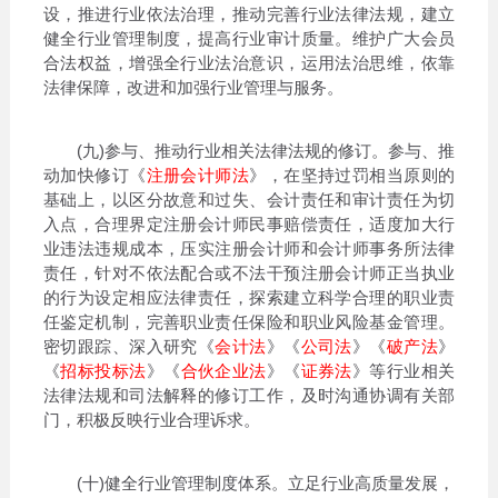
设，推进行业依法治理，推动完善行业法律法规，建立
健全行业管理制度，提高行业审计质量。维护广大会员
合法权益，增强全行业法治意识，运用法治思维，依靠
法律保障，改进和加强行业管理与服务。
(九)参与、推动行业相关法律法规的修订。参与、推
动加快修订《
注册会计师法
》，在坚持过罚相当原则的
基础上，以区分故意和过失、会计责任和审计责任为切
入点，合理界定注册会计师民事赔偿责任，适度加大行
业违法违规成本，压实注册会计师和会计师事务所法律
责任，针对不依法配合或不法干预注册会计师正当执业
的行为设定相应法律责任，探索建立科学合理的职业责
任鉴定机制，完善职业责任保险和职业风险基金管理。
密切跟踪、深入研究《
会计法
》《
公司法
》《
破产法
》
《
招标投标法
》《
合伙企业法
》《
证券法
》等行业相关
法律法规和司法解释的修订工作，及时沟通协调有关部
门，积极反映行业合理诉求。
(十)健全行业管理制度体系。立足行业高质量发展，