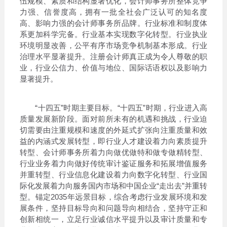
伍规模、素质和结构显著优化，会计师事务所整体竞争
力强、信誉度高，拥有一批全社会广泛认可的知名度
高、影响力强的会计师事务所品牌。行业标准和制度体
系更加科学完备。行业基本实现数字化转型。行业执业
环境明显改善，公平有序市场竞争机制基本形成。行业
治理水平显著提升。注册会计师真正成为令人尊敬的职
业，行业公信力、价值与地位、国际话语权以及影响力
显著提升。
“十四五”时期主要目标。“十四五”时期，行业进入高
质量发展新阶段。面对前所未有的机遇和挑战，行业迫
切需要由注重规模和速度的外延式扩张向注重质量和效
益的内涵式发展转型，即行业人才建设着力向素质提升
转型、会计师事务所着力向做优做特和做专做精转型、
行业业务着力向做好传统审计鉴证服务和拓展增值服务
并重转型、行业信息化建设着力向数字化转型、行业国
际化发展着力向服务国内市场和中国企业“走出去”并重转
型。锚定2035年远景目标，综合考虑行业发展环境和发
展条件，坚持目标导向和问题导向相结合，坚持守正和
创新相统一，立足行业诚信水平提升以及审计质量和专