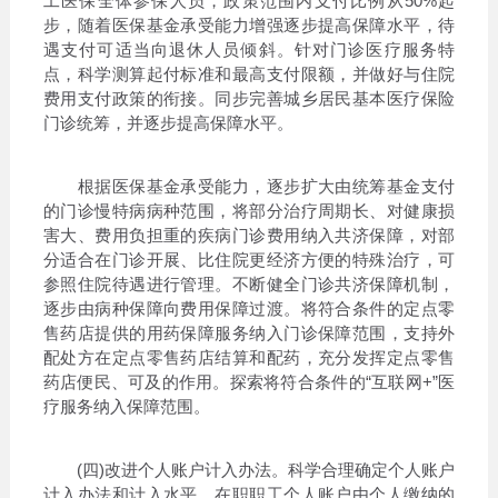
工医保全体参保人员，政策范围内支付比例从50%起
步，随着医保基金承受能力增强逐步提高保障水平，待
遇支付可适当向退休人员倾斜。针对门诊医疗服务特
点，科学测算起付标准和最高支付限额，并做好与住院
费用支付政策的衔接。同步完善城乡居民基本医疗保险
门诊统筹，并逐步提高保障水平。
根据医保基金承受能力，逐步扩大由统筹基金支付
的门诊慢特病病种范围，将部分治疗周期长、对健康损
害大、费用负担重的疾病门诊费用纳入共济保障，对部
分适合在门诊开展、比住院更经济方便的特殊治疗，可
参照住院待遇进行管理。不断健全门诊共济保障机制，
逐步由病种保障向费用保障过渡。将符合条件的定点零
售药店提供的用药保障服务纳入门诊保障范围，支持外
配处方在定点零售药店结算和配药，充分发挥定点零售
药店便民、可及的作用。探索将符合条件的“互联网+”医
疗服务纳入保障范围。
(四)改进个人账户计入办法。科学合理确定个人账户
计入办法和计入水平，在职职工个人账户由个人缴纳的