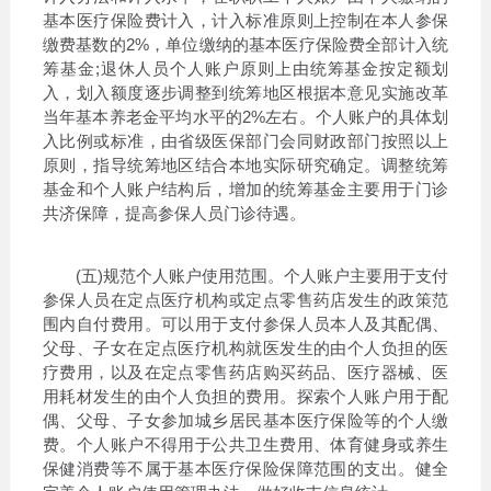
基本医疗保险费计入，计入标准原则上控制在本人参保
缴费基数的2%，单位缴纳的基本医疗保险费全部计入统
筹基金;退休人员个人账户原则上由统筹基金按定额划
入，划入额度逐步调整到统筹地区根据本意见实施改革
当年基本养老金平均水平的2%左右。个人账户的具体划
入比例或标准，由省级医保部门会同财政部门按照以上
原则，指导统筹地区结合本地实际研究确定。调整统筹
基金和个人账户结构后，增加的统筹基金主要用于门诊
共济保障，提高参保人员门诊待遇。
(五)规范个人账户使用范围。个人账户主要用于支付
参保人员在定点医疗机构或定点零售药店发生的政策范
围内自付费用。可以用于支付参保人员本人及其配偶、
父母、子女在定点医疗机构就医发生的由个人负担的医
疗费用，以及在定点零售药店购买药品、医疗器械、医
用耗材发生的由个人负担的费用。探索个人账户用于配
偶、父母、子女参加城乡居民基本医疗保险等的个人缴
费。个人账户不得用于公共卫生费用、体育健身或养生
保健消费等不属于基本医疗保险保障范围的支出。健全