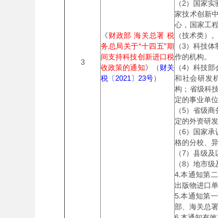
（2）国家
家技术创新
心，国家工
《
财政部 海关总署 税
（技术类）
务总局关于“十四五”期
（3）科技
间支持科技创新进口税
作的机构。
3
收政策的通知
》（
财关
（4）科技
税〔2021〕23号
）
和社会研发
构；省级科
定的事业单
（5）省级
定的外资研
（6）国家
格的分校、
（7）县级及
（8）地市级
4.本通知
出版物进口
5.本通知
部、海关总
6.本通知有效