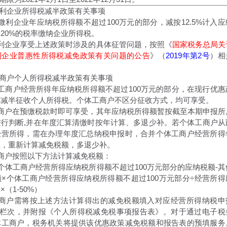
微利企业所得税减半政策有关事项
微利企业年应纳税所得额不超过100万元的部分，减按12.5%计入应
20%的税率缴纳企业所得税。
利企业享受上述政策时涉及的具体征管问题，按照《
国家税务总局关
利企业普惠性所得税减免政策有关问题的公告
》（
2019年第2号
）相
工商户个人所得税减半政策有关事项
工商户经营所得年应纳税所得额不超过100万元的部分，在现行优惠
再减半征收个人所得税。个体工商户不区分征收方式，均可享受。
工商户在预缴税款时即可享受，其年应纳税所得额暂按截至本期申报所
进行判断,并在年度汇算清缴时按年计算、多退少补。若个体工商户从
经营所得，需在办理年度汇总纳税申报时，合并个体工商户经营所得
额，重新计算减免税额，多退少补。
商户按照以下方法计算减免税额：
个体工商户经营所得应纳税所得额不超过100万元部分的应纳税额-其
×个体工商户经营所得应纳税所得额不超过100万元部分÷经营所得
（1-50%）
工商户需将按上述方法计算得出的减免税额填入对应经营所得纳税申
额”栏次，并附报《个人所得税减免税事项报告表》。对于通过电子税
体工商户，税务机关将提供该优惠政策减免税额和报告表的预填服务