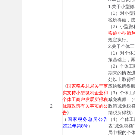
1.关于小型
（1）对小型
税所得额，按
（2）小型微
实施小型微
规定执行。
2.关于个体
（1）对个体
策基础上，
（2）个体
期末的情况
处以上取得
《
国家税务总局关于落
应纳税所得
实支持小型微利企业和
（3）个体工
个体工商户发展所得税
减免税额=（
2
优惠政策有关事项的公
政策减免税额
告
》
纳税所得额）×
（
国家税务总局公告
（4）个体
2021年第8号
）
表“减免税
局申报的个