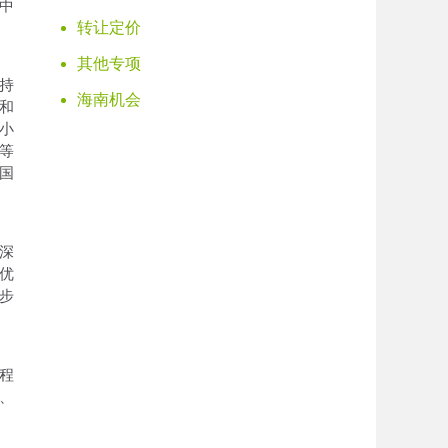
中
转让定价
其他专项
持
海南机会
和
小
等
国
深
优
步
程
2、