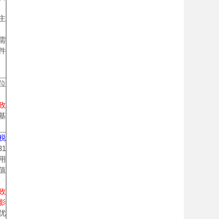
主
需
件
位
政
基
税
1
用
值
政
影
优