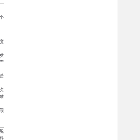
小
度
发
产
受
次
摊
额
税
料