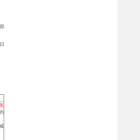
部
5日
关
的
减