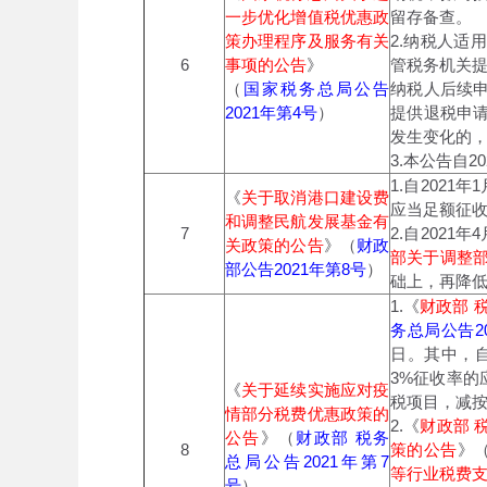
一步优化增值税优惠政
留存备查。
策办理程序及服务有关
2.纳税人
6
事项的公告
》
管税务机关
（
国家税务总局公告
纳税人后续
2021年第4号
）
提供退税申
发生变化的
3.本公告自2
1.自202
《
关于取消港口建设费
应当足额征
和调整民航发展基金有
7
2.自202
关政策的公告
》（
财政
部关于调整
部公告2021年第8号
）
础上，再降低
1.《
财政部 
务总局公告20
日。其中，自
3%征收率的
《
关于延续实施应对疫
税项目，减按
情部分税费优惠政策的
2.《
财政部 
公告
》（
财政部 税务
8
策的公告
》
总局公告2021年第7
等行业税费
号
）