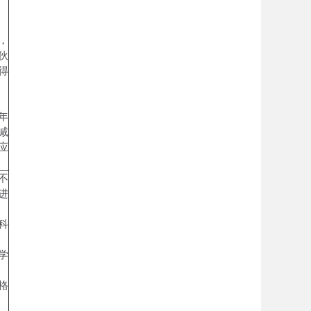
。
，
伙
得
年
减
应
不
进
科
学
格