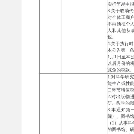
实行简易申
3.关于取消
对个体工商
不再预征个
人和其他从
税。
4.关于执行
本公告第一条和
1月1日至
以后月份的
减免的税款。
1.对科学
能生产或性
口环节增值
2.对出版
研、教学的
3.本通知
院）、图书
（1）从事
的图书馆、