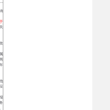
纳
于
关
政
属
两
年
他
应
报
务
。