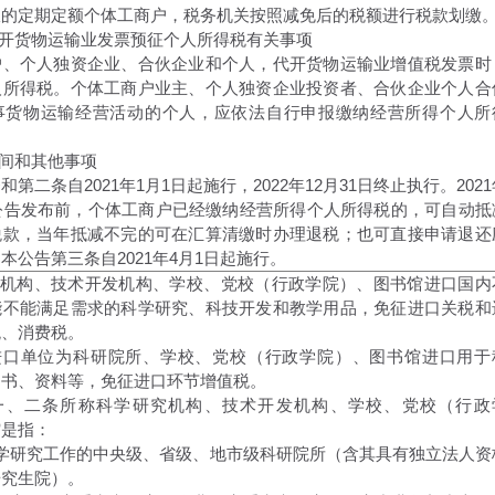
报的定期定额个体工商户，税务机关按照减免后的税额进行税款划缴
代开货物运输业发票预征个人所得税有关事项
户、个人独资企业、合伙企业和个人，代开货物运输业增值税发票时
人所得税。个体工商户业主、个人独资企业投资者、合伙企业个人合
事货物运输经营活动的个人，应依法自行申报缴纳经营所得个人所
时间和其他事项
第二条自2021年1月1日起施行，2022年12月31日终止执行。2021
本公告发布前，个体工商户已经缴纳经营所得个人所得税的，可自动抵
税款，当年抵减不完的可在汇算清缴时办理退税；也可直接申请退还
本公告第三条自2021年4月1日起施行。
研究机构、技术开发机构、学校、党校（行政学院）、图书馆进口国内
能不能满足需求的科学研究、科技开发和教学用品，免征进口关税和
税、消费税。
物进口单位为科研院所、学校、党校（行政学院）、图书馆进口用于
图书、资料等，免征进口环节增值税。
第一、二条所称科学研究机构、技术开发机构、学校、党校（行政
馆是指：
科学研究工作的中央级、省级、地市级科研院所（含其具有独立法人资
研究生院）。