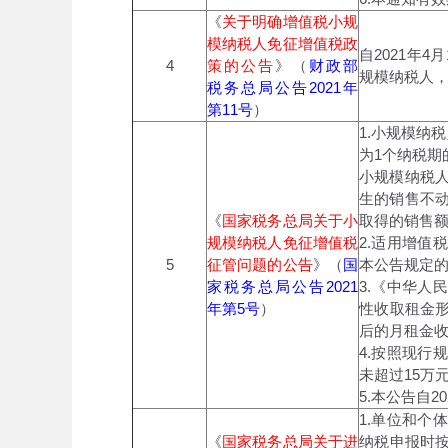
《
关于明确增值税小规
模纳税人免征增值税政
自2021年4
4
策的公告
》（
财政部
规模纳税人
税务总局公告2021年
第11号
）
1.小规模纳
为1个纳税期
小规模纳税
生的销售不
《
国家税务总局关于小
取得的销售
规模纳税人免征增值税
2.适用增
5
征管问题的公告
》（
国
本公告规定
家税务总局公告2021
3.《中华
年第5号
）
性收取租金
后的月租金收
4.按照现
未超过15万
5.本公告自2
1.单位和
《
国家税务总局关于进
纳税申报时