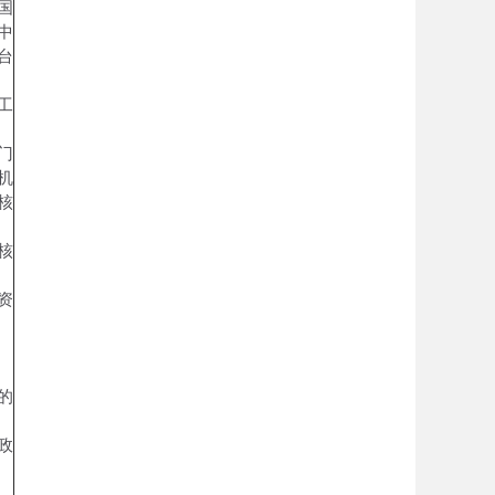
国
中
台
工
门
机
核
核
资
的
政