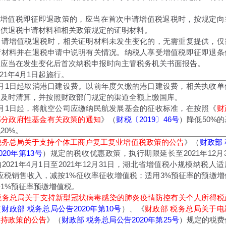
适用增值税即征即退政策的，应当在首次申请增值税退税时，按规定向
提供退税申请材料和相关政策规定的证明材料。
申请增值税退税时，相关证明材料未发生变化的，无需重复提供，仅
请材料并在退税申请中说明有关情况。纳税人享受增值税即征即退条
，应当在发生变化后首次纳税申报时向主管税务机关书面报告。
021年4月1日起施行。
1年1月1日起取消港口建设费。以前年度欠缴的港口建设费，相关执收单
收及时清算，并按照财政部门规定的渠道全额上缴国库。
1年4月1日起，将航空公司应缴纳民航发展基金的征收标准，在按照《
财
部分政府性基金有关政策的通知
》（
财税〔2019〕46号
）降低50%的
20%。
税务总局关于支持个体工商户复工复业增值税政策的公告
》（
财政部 
20年第13号
）规定的税收优惠政策，执行期限延长至2021年12月3
2021年4月1日至2021年12月31日，湖北省增值税小规模纳税人适
应税销售收入，减按1%征收率征收增值税；适用3%预征率的预缴增
1%预征率预缴增值税。
税务总局关于支持新型冠状病毒感染的肺炎疫情防控有关个人所得税
（
财政部 税务总局公告2020年第10号
）、《
财政部 税务总局关于电
支持政策的公告
》（
财政部 税务总局公告2020年第25号
）规定的税费