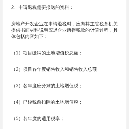
2、申请退税需要报送的资料：
房地产开发企业在申请退税时，应向其主管税务机关
提供书面材料说明应退企业所得税款的计算过程，具
体包括内容如下：
（1）项目缴纳的土地增值税总额；
（2）项目各年度销售收入和销售收入总额；
（3）各年度应分摊的土地增值税；
（4）已经税前扣除的土地增值税；
（5）各年度的适用税率；