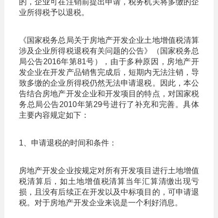
的，企业可在注销前提出申请，税务机关将多缴的企
业所得税予以退税。
《国家税务总局关于房地产开发企业土地增值税清算
涉及企业所得税退税有关问题的公告》（国家税务总
局公告2016年第81号），由于多种原因，房地产开
发企业在开发产品销售完成后，短期内无法注销，导
致多缴的企业所得税仍然无法申请退税。因此，本公
告结合房地产开发企业和开发项目的特点，对国家税
务总局公告2010年第29号进行了补充和完善。具体
主要内容规定如下：
1、申请退税的时间和条件：
房地产开发企业按规定对所有开发项目进行土地增值
税清算后，如土地增值税清算当年汇算清缴出现亏
损，且没有后续正在开发以及中标项目的，可申请退
税。对于房地产开发企业来说是一个利好消息。