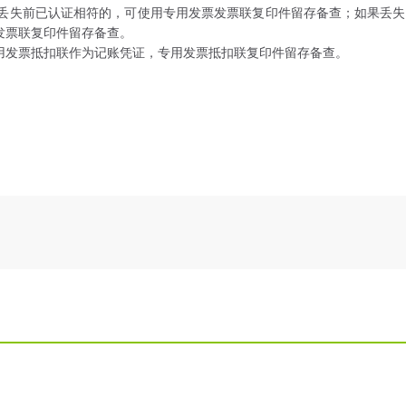
丢失前已认证相符的，可使用专用发票发票联复印件留存备查；如果丢失
发票联复印件留存备查。
用发票抵扣联作为记账凭证，专用发票抵扣联复印件留存备查。