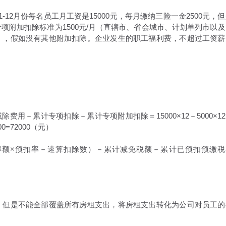
-12月份每名员工月工资是15000元，每月缴纳三险一金2500元，
专项附加扣除标准为1500元/月（直辖市、省会城市、计划单列市以及
元），假如没有其他附加扣除。企业发生的职工福利费，不超过工资薪
用－累计专项扣除－累计专项附加扣除＝15000×12－5000×1
8000=72000（元）
得额×预扣率－速算扣除数）－累计减免税额－累计已预扣预缴税
除，但是不能全部覆盖所有房租支出，将房租支出转化为公司对员工的