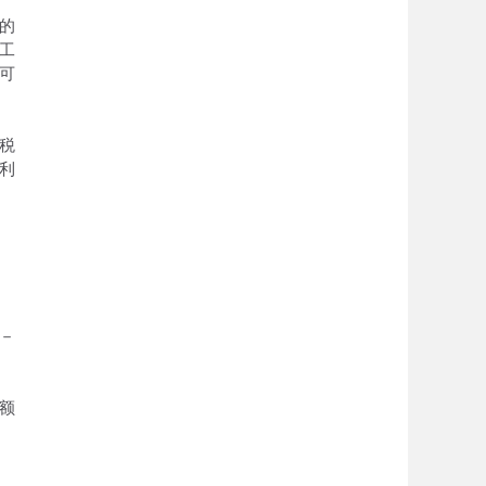
的
工
可
税
利
2－
额