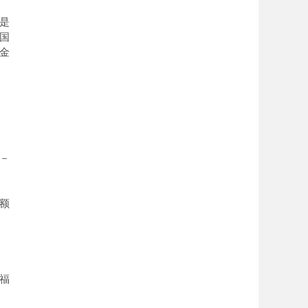
但是
国
金
2－
额
福