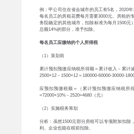
例：甲公司住在省会城市的员工有5名，2020年1
每名员工的房租花费每月需要3000元。房租的
务院确定的其他城市，扣除标准为每月1500
总额14%的部分，准予扣除。
每名员工应缴纳的个人所得税
（1）策划前
累计预扣预缴应纳税所得额＝累计收入－累计减除费
2500×12－1500×12＝180000-60000-30000-1
应预扣预缴税额＝（累计预扣预缴应纳税所
=72000×10%－2520=4680（元）
（2）实施税务筹划
分析：虽然1500元部分房租可以专项附加扣
利。企业也能在税前扣除。