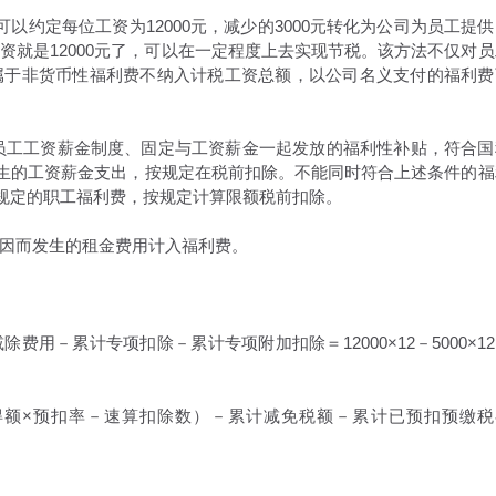
以约定每位工资为12000元，减少的3000元转化为公司为员工提供
资就是12000元了，可以在一定程度上去实现节税。该方法不仅对员
属于非货币性福利费不纳入计税工资总额，以公司名义支付的福利费
企业员工工资薪金制度、固定与工资薪金一起发放的福利性补贴，符合国
业发生的工资薪金支出，按规定在税前扣除。不能同时符合上述条件的福
条规定的职工福利费，按规定计算限额税前扣除。
因而发生的租金费用计入福利费。
用－累计专项扣除－累计专项附加扣除＝12000×12－5000×1
得额×预扣率－速算扣除数）－累计减免税额－累计已预扣预缴税