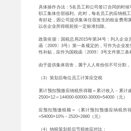
具体操作办法：5名员工和公司签订合同的时候可
职工集体住宿福利。此时，每名员工的应纳税工
有好处，因公司提供集体住宿发生的租金费用
以在企业所得税前按一定标准扣除。
政策依据：国税总局2015年第34号：列入
函〔2009〕3号）第一条规定的，可作为企
性补贴，应作为国税函〔2009〕3号文件第三
由于提供集体宿舍，属于人人有份但不可分割，
（3）策划后每位员工计算应交税
累计预扣预缴应纳税所得额＝累计收入－累计减除费
2500×12＝144000-60000-30000=54000（元）
应预扣预缴税额＝（累计预扣预缴应纳税所
=54000×10%－2520=2880（元）
（4）纳税策划前后节税效应对比：