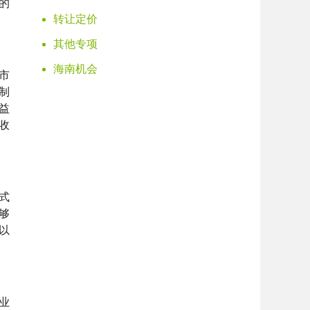
的
转让定价
其他专项
海南机会
市
制
益
收
式
够
以
业