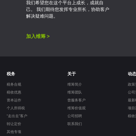
我们希望您在这个平台上成长，成就自
己。 我们期待您发挥专业所长，协助客户
解决疑难问题。
加入维筹 >
税务
关于
动
税务合规
维筹简介
政策
税收优惠
维筹团队
公司
资本运作
曾服务客户
最新
个人所得税
维筹价值观
项目
“走出去”客户
公司招聘
税收
转让定价
联系我们
其他专项