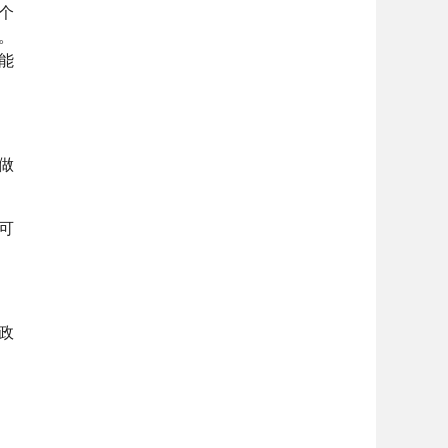
个
。
能
做
可
政