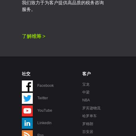
我们致力于为客户提供高品质的税务咨询
服务。
了解维筹 >
社交
客户
宝龙
Facebook
中梁
Twitter
NBA
罗宾逊物流
YouTube
哈罗单车
Linkedln
罗格朗
百安居
Rss