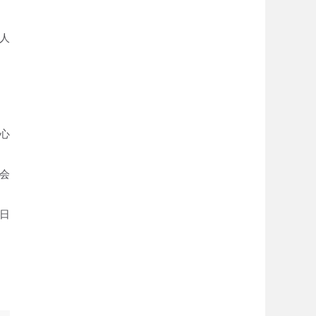
人
心
会
5日