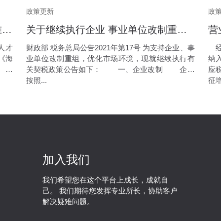
政策更新
政
海南自由贸易港高层次人才分类标准(2020)
关于继续执行企业 事业单位改制重组有关契税政策的公告
人才
财政部 税务总局公告2021年第17号 为支持企业、事
经
《海
业单位改制重组，优化市场环境，现就继续执行有
纳
 本
关契税政策公告如下： 一、企业改制 企业
应
按照...
征增
加入我们
我们希望您在这个平台上成长，成就自
己。 我们期待您发挥专业所长，协助客户
解决疑难问题。