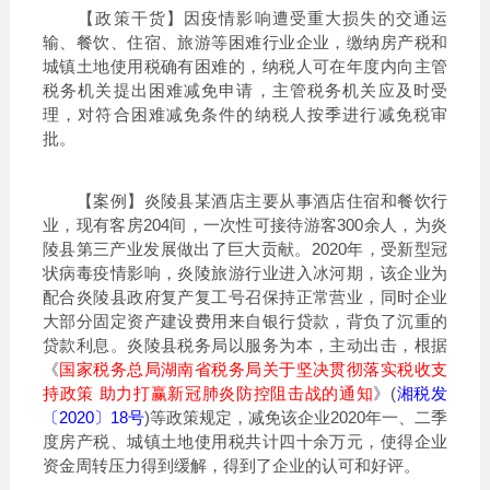
【政策干货】因疫情影响遭受重大损失的交通运
输、餐饮、住宿、旅游等困难行业企业，缴纳房产税和
城镇土地使用税确有困难的，纳税人可在年度内向主管
税务机关提出困难减免申请，主管税务机关应及时受
理，对符合困难减免条件的纳税人按季进行减免税审
批。
【案例】炎陵县某酒店主要从事酒店住宿和餐饮行
业，现有客房204间，一次性可接待游客300余人，为炎
陵县第三产业发展做出了巨大贡献。2020年，受新型冠
状病毒疫情影响，炎陵旅游行业进入冰河期，该企业为
配合炎陵县政府复产复工号召保持正常营业，同时企业
大部分固定资产建设费用来自银行贷款，背负了沉重的
贷款利息。炎陵县税务局以服务为本，主动出击，根据
《
国家税务总局湖南省税务局关于坚决贯彻落实税收支
持政策 助力打赢新冠肺炎防控阻击战的通知
》(
湘税发
〔2020〕18号
)等政策规定，减免该企业2020年一、二季
度房产税、城镇土地使用税共计四十余万元，使得企业
资金周转压力得到缓解，得到了企业的认可和好评。