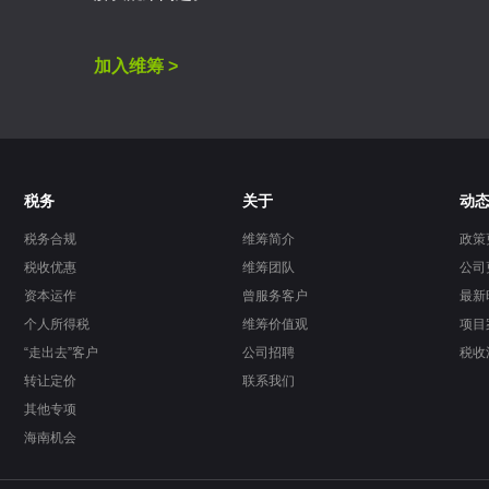
加入维筹 >
税务
关于
动
税务合规
维筹简介
政策
税收优惠
维筹团队
公司
资本运作
曾服务客户
最新
个人所得税
维筹价值观
项目
“走出去”客户
公司招聘
税收
转让定价
联系我们
其他专项
海南机会