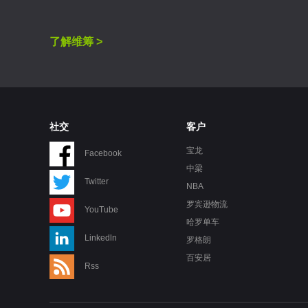
了解维筹 >
社交
客户
宝龙
Facebook
中梁
Twitter
NBA
罗宾逊物流
YouTube
哈罗单车
Linkedln
罗格朗
百安居
Rss