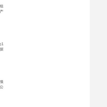
组
产
1
据
项
公