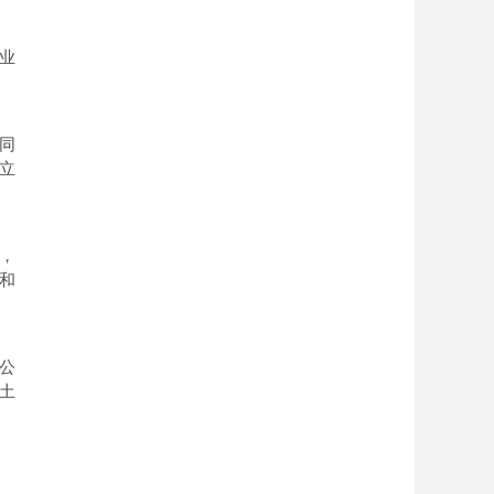
业
同
立
，
和
公
土