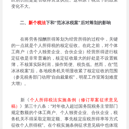
变化不大。
二、
新个税法
下和“范冰冰税案”后对筹划的影响
在将劳务报酬所得筹划为经营所得的过程中，关键
的一点就是个人所得税的核定征收。在此之前，对个体
工商户（含个人独资企业、合伙企业）经营所得进行核
定征收是非常普遍的，核定征收最大的好处是不设置账
簿，不核算实际利润，操作简便、税负低。然而，在“范
冰冰税案”后，各地税务机关明显收紧了核定征收的范围
（参见税务部门动用“自由裁量权”，明星工作室筹划难度
大增）。
新《
个人所得税法实施条例（修订草案征求意见
稿）
》第三十八条：“对年收入超过国务院税务主管部门
规定数额的个体工商户、个人独资企业、合伙企业，税
务机关不得采取定期定额、事先核定应税所得率等方式
征收个人所得税”。在个税实施条例征求意见稿中也体现