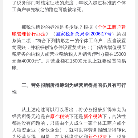
了税务部门对核定征收的态度，年收入超过标准的个体
工商户事先核定的路也可能被堵死。
那税法所说的标准是多少呢？根据《
个体工商户建
账管理暂行办法
》（
国家税务总局令[2006]17号
）第四
条第二项：“符合下列情形之一的个体工商户，应当设置
简易账，并积极创造条件设置复式账：(二)销售增值税应
税劳务的纳税人或营业税纳税人月销售(营业)额在15000
元至40000元”。月营业额在15000元以上就要设置简易
账。
三、劳务报酬所得筹划为经营所得是否仍具有可行
性
从上述论述可以可以看出，将劳务报酬所得筹划为
经营所得无论是在
原个税法
下还是
新个税法
下，合法性
都是没有问题的，只需由个人成立一家个体工商户或个
人独资企业（合伙企业），就可以将劳务报酬所得转化
为经营所得。但是，在大环境变化和
新个税法
下，税务