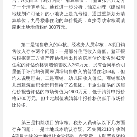
告，A项目应当划分为两个清算单位，而鉴证报告只划分
了一个清算单位。通过进一步分析，独立办理《建设用
地规划许可证》的小地块上是九号楼。通过重新划分清
算单位，九号楼非住宅的单价提高，直接导致审核调减
应退土地增值税约300万元。
第二是销售收入的审核。经税务人员审核，A项目销
售收入存在两个问题：一是部分住宅收入偏低。鉴证报
告根据第三方资产评估机构出具的房屋估价报告对42套
住宅的评估价格调增销售收入360万元。另有合同单价明
显低于评估均价而未调增销售收入的普通住宅59套，但
均未说明理由。二是商铺、幼儿园收入偏低。商铺和幼
儿园建筑面积全部销售给了乙集团。甲企业提供的房屋
估价报告评估的市场价值为4900万元，低于清算申报价
格5700万元。但土地增值税清算申报价格仍低于市场价
比较多。
第三是扣除项目的审核。税务人员确认以下几方面
存在问题：一是土地成本确认存疑。乙集团2010年收到
A项目地块的土地出让金返还款、配套费、人防费返还约