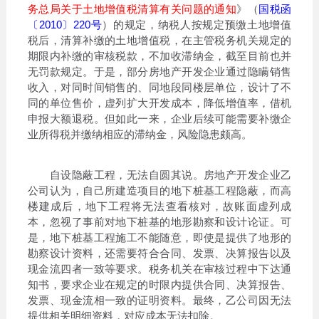
务总局关于土地增值税清算有关问题的通知
》（
国税函
〔2010〕220号
）的规定，纳税人按规定预缴土地增值
税后，清算补缴的土地增值税，在主管税务机关规定的
期限内补缴的审核税款，不加收滞纳金，截至目前也并
无罚款规定。于是，部分房地产开发企业通过隐瞒销售
收入，对同时间销售的、同地段同楼层单位，设计了不
同的单位售价，虚列扩大开发成本，降低增值率，借机
申报大额退税。但如此一来，企业后续可能需要补缴企
业所得税并缴纳相应的滞纳金，风险隐患颇高。
自设隐蔽工程，无法自圆其说。房地产开发企业乙
公司认为，自己所建造项目的地下桩基工程隐蔽，而高
楼建成后，地下工程将无法查看核对，故账面虚列成
本，忽视了事前对地下桩基的地形勘察和设计论证。可
是，地下桩基工程施工不能随意，即使是提供了地形的
勘察设计资料，还需要符合合同、发票、决算报告以及
现金流四者一致等要求。税务机关在审核过程中下达通
知书，要求企业在规定的时限内提供合同、决算报告、
发票、现金流相一致的证明资料。最终，乙公司因无法
提供相关明细资料，对应成本无法扣除。