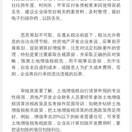
往往跨年度、时间长，平常应付各类检查来回使用容易
丢失。建议企业保管好相关档案资料，及时整理，最好
电子扫描存档，以防丢失。
恶意筹划不可取。在遵从税法前提下，税法允许善
意的合法合理节税。对房地产开发企业来说，应事前开
展筹划，提前测算好增值率，注意对法定扣除要件的管
理，特别是要注重索取合规票据，并采取正确的应对策
略，预测土地增值税税负，而不能事后造假，无中生
有，自造名目虚列成本，或随意人为扩大成本费用。否
则，企业将自行承担违法违规的后果。
审核政策要了解。土地增值税自行清算申报的专业
性很强，房地产开发企业财务人员要经常参加土地增值
税清算涉税政策及实务操作层面培训，知晓并钻研土地
增值税相关政策，把土地增值税清算的优惠政策用足用
好。例如，增值率在20%以下的标准普通住宅，可享受
土地增值税免税政策，企业在计算扣除开发费用时，要
把该扣除的项目扣除到位。