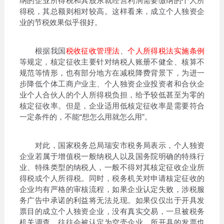
纳的企业所得税和其股东就经营利润需要缴纳的个人所
得税，其总额则相对较高。这样看来，成立个人独资企
业的节税效果似乎很好。
根据我国
税收征收管理法
、
个人所得税法实施条例
等规定，核定征收主要针对纳税人账册不健全、核算不
规范等情形，也有部分地方在减税降费背景下，为进一
步降低个体工商户业主、个人独资企业投资者和合伙企
业个人合伙人的个人所得税负担，给予较低甚至为零的
核定征收率。但是，企业适用低核定征收率是需要符合
一定条件的，不能“想怎么用就怎么用”。
对此，国家税务总局瑞安市税务局表示，个人独资
企业若属于增值税一般纳税人以及国务院明确的特殊行
业、特殊类型的纳税人，一般不得对其核定征收企业所
得税或个人所得税。同时，税务机关对申请核定征收的
企业均有严格的审核流程，如果企业认定失败，涉税服
务广告中承诺的利益将无法兑现。如果仅仅出于开具发
票目的成立个人独资企业，没有真实交易，一旦被税务
机关调查，往往会被认定为空壳企业，所开具的发票也