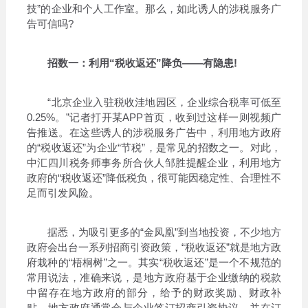
技”的企业和个人工作室。那么，如此诱人的涉税服务广
告可信吗?
招数一：利用“税收返还”降负——有隐患!
“北京企业入驻税收洼地园区，企业综合税率可低至
0.25%。”记者打开某APP首页，收到过这样一则视频广
告推送。在这些诱人的涉税服务广告中，利用地方政府
的“税收返还”为企业“节税”，是常见的招数之一。对此，
中汇四川税务师事务所合伙人邹胜提醒企业，利用地方
政府的“税收返还”降低税负，很可能因稳定性、合理性不
足而引发风险。
据悉，为吸引更多的“金凤凰”到当地投资，不少地方
政府会出台一系列招商引资政策，“税收返还”就是地方政
府栽种的“梧桐树”之一。其实“税收返还”是一个不规范的
常用说法，准确来说，是地方政府基于企业缴纳的税款
中留存在地方政府的部分，给予的财政奖励、财政补
贴。地方政府通常会与企业签订招商引资协议，并在订