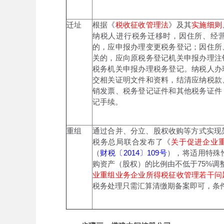
迁址
根据《
税收征收管理法
》及其
实施细则
纳税人进行税务迁移时，因住所、经
的，应申报办理变更税务登记；因住所
关的，应向原税务登记机关申报办理注
税务机关申报办理税务登记。纳税人办
交相关证明文件和资料，结清应纳税款
销发票、税务登记证件和其他税务证件
记手续。
重组
通过合并、分立、股权收购等方式实现架
税务总局联合发布了《
关于促进企业
（
财税〔2014〕109号
），将适用特殊
购资产（股权）的比例由不低于75%调整为
业重组业务企业所得税征收管理若干问
税务处理只需汇算清缴期备案即可，条