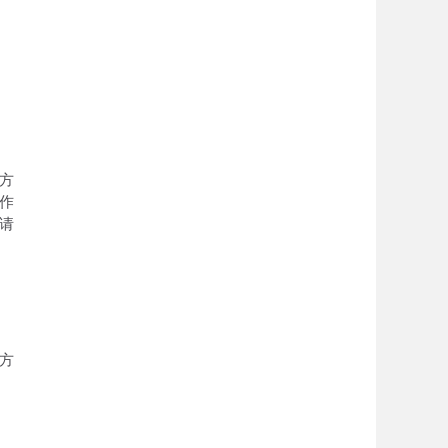
方
作
请
方