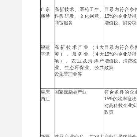
广东
高新技术、医药卫生、
目录内符合条
横琴
科教研发、文化创意、
15%的企业所
商贸服务
增值税、消费税
福建
高新技术产业（4大
目录内符合条
平潭
项）、服务业（4大
15%的企业所
项）、农业及海洋产
增值税、消费税
业、生态环保业、公共
政策
设施管理业等
重庆
国家鼓励类产业
符合条件的企业
两江
15%的税率征
对高科技企业实
政策
新疆
涉及产业众多，共34大
产业目录内符合