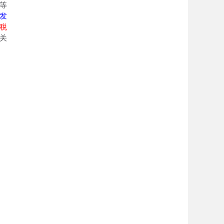
等
发
税
关