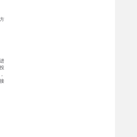
方
进
投
，
接