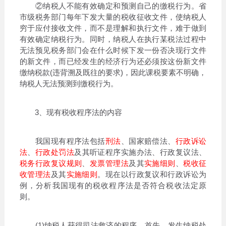
②纳税人不能有效确定和预测自己的缴税行为。省
市级税务部门每年下发大量的税收征收文件，使纳税人
穷于应付接收文件，而不是理解和执行文件，难于做到
有效确定纳税行为。同时，纳税人在执行某税法过程中
无法预见税务部门会在什么时候下发一份否决现行文件
的新文件，而已经发生的经济行为还必须按这份新文件
缴纳税款(违背溯及既往的要求)，因此课税要素不明确，
纳税人无法预测到缴税行为。
3、现有税收程序法的内容
我国现有程序法包括
刑法
、国家赔偿法、
行政诉讼
法
、
行政处罚法
及其听证程序实施办法、行政复议法、
税务行政复议规则
、
发票管理法
及其
实施细则
、
税收征
收管理法
及其
实施细则
。现在以行政复议和行政诉讼为
例，分析我国现有的税收程序法是否符合税收法定原
则。
(1)纳税人获得司法救济的程序。首先，发生纳税处