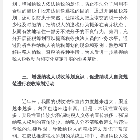
划，增强纳税人依法纳税的意识，防止不法分子利用不
合理的避税手段来达到偷逃税的目的。通过开展征税筹
划，还可以防患于未然，让纳税人把应该交的税一分不
少地及时缴纳，把纳税人的逃税行为扼杀在萌芽状态，
从而有效地堵住一部分不法分子的不良行为。第四，充
分开展征税筹划可以提高税务执法人员的业务水平。通
过剖析各种纳税人的纳税筹划的现象和案例，熟悉和了
解纳税人偷税、避税的各种手段，为以后进一步掌握纳
税人税收动向和变化奠定扎实的业务基础。
三、增强纳税人税收筹划意识，促进纳税人自觉规
范进行税收筹划活动
近年来，我国的税收法律宣传力度越来越大，渠道
越来越多，内容也越来越丰富。但是，常识性宣传较
多，实质性宣传较少;强调纳税人义务的宣传较多，强调
纳税人权利的宣传较少。纳税人分不清税收筹划与违法
偷税的法律界限，导致纳税人的税收筹划意识非常薄
弱。在依法推进税收筹划的系统工程中，增强纳税人税