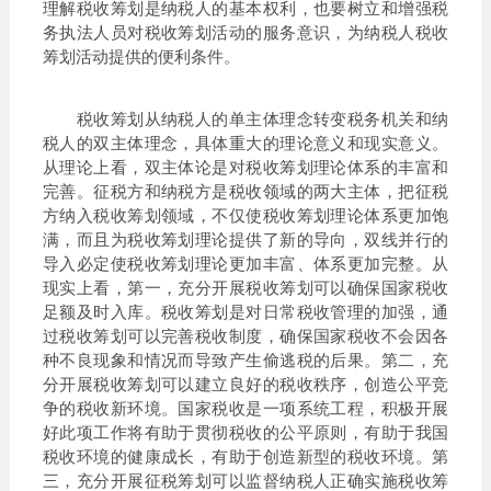
理解税收筹划是纳税人的基本权利，也要树立和增强税
务执法人员对税收筹划活动的服务意识，为纳税人税收
筹划活动提供的便利条件。
税收筹划从纳税人的单主体理念转变税务机关和纳
税人的双主体理念，具体重大的理论意义和现实意义。
从理论上看，双主体论是对税收筹划理论体系的丰富和
完善。征税方和纳税方是税收领域的两大主体，把征税
方纳入税收筹划领域，不仅使税收筹划理论体系更加饱
满，而且为税收筹划理论提供了新的导向，双线并行的
导入必定使税收筹划理论更加丰富、体系更加完整。从
现实上看，第一，充分开展税收筹划可以确保国家税收
足额及时入库。税收筹划是对日常税收管理的加强，通
过税收筹划可以完善税收制度，确保国家税收不会因各
种不良现象和情况而导致产生偷逃税的后果。第二，充
分开展税收筹划可以建立良好的税收秩序，创造公平竞
争的税收新环境。国家税收是一项系统工程，积极开展
好此项工作将有助于贯彻税收的公平原则，有助于我国
税收环境的健康成长，有助于创造新型的税收环境。第
三，充分开展征税筹划可以监督纳税人正确实施税收筹