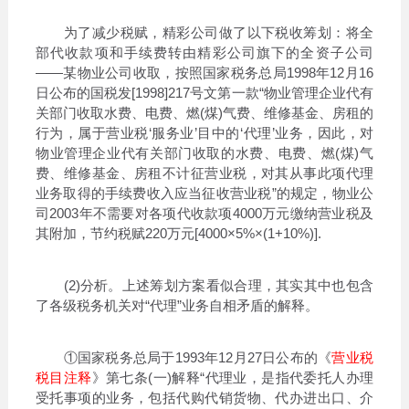
为了减少税赋，精彩公司做了以下税收筹划：将全
部代收款项和手续费转由精彩公司旗下的全资子公司
——某物业公司收取，按照国家税务总局1998年12月16
日公布的国税发[1998]217号文第一款“物业管理企业代有
关部门收取水费、电费、燃(煤)气费、维修基金、房租的
行为，属于营业税‘服务业’目中的‘代理’业务，因此，对
物业管理企业代有关部门收取的水费、电费、燃(煤)气
费、维修基金、房租不计征营业税，对其从事此项代理
业务取得的手续费收入应当征收营业税”的规定，物业公
司2003年不需要对各项代收款项4000万元缴纳营业税及
其附加，节约税赋220万元[4000×5%×(1+10%)].
(2)分析。上述筹划方案看似合理，其实其中也包含
了各级税务机关对“代理”业务自相矛盾的解释。
①国家税务总局于1993年12月27日公布的《
营业税
税目注释
》第七条(一)解释“代理业，是指代委托人办理
受托事项的业务，包括代购代销货物、代办进出口、介