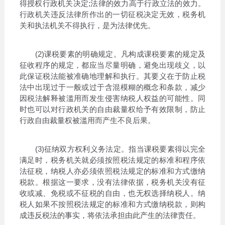
得授权行政机关决定;法律的效力高于行政立法的效力。
行政机关违反法律所作出的一切征税决定无效，税务机
关和执法机关不得执行，是为法律优先。
(2)课税要素的明确规定。凡构成课税要素的规定及
征收程序的规定，都应当尽量明确，避免出现歧义，以
此保证税法能被准确地理解和执行。其要义在于防止税
法中出现过于一般或过于含混模糊的概念和条款，减少
因税法解释被滥用而发生侵害纳税人权益的可能性。同
时也可以对行政机关的自由裁量权给予有效限制，防止
行政自由裁量权被滥用而产生不良后果。
(3)征纳双方权利义务法定。指当课税要素得以完全
满足时，税务机关就必须按照税法规定的标准和程序依
法征税，纳税人亦必须依照税法规定的标准和方式缴纳
税款。根据这一要求，没有法律依据，税务机关没有征
收或减、免税或不征税的自由，也无权选择纳税人。纳
税人如果不按照税法规定的标准和方式缴纳税款，则构
成违反税法的事实，将依法承担由此产生的法律责任。