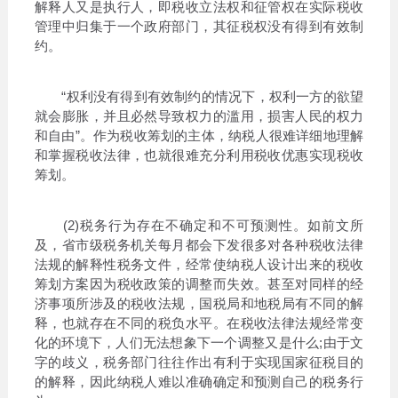
解释人又是执行人，即税收立法权和征管权在实际税收
管理中归集于一个政府部门，其征税权没有得到有效制
约。
“权利没有得到有效制约的情况下，权利一方的欲望
就会膨胀，并且必然导致权力的滥用，损害人民的权力
和自由”。作为税收筹划的主体，纳税人很难详细地理解
和掌握税收法律，也就很难充分利用税收优惠实现税收
筹划。
(2)税务行为存在不确定和不可预测性。如前文所
及，省市级税务机关每月都会下发很多对各种税收法律
法规的解释性税务文件，经常使纳税人设计出来的税收
筹划方案因为税收政策的调整而失效。甚至对同样的经
济事项所涉及的税收法规，国税局和地税局有不同的解
释，也就存在不同的税负水平。在税收法律法规经常变
化的环境下，人们无法想象下一个调整又是什么;由于文
字的歧义，税务部门往往作出有利于实现国家征税目的
的解释，因此纳税人难以准确确定和预测自己的税务行