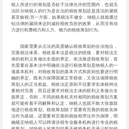
税人所进行的筹划是否处于法律允许的范围内，也就无
法区分纳税人的行为是合法的税收筹划还是违法的避税
甚至偷税;另一方面，如果税法不健全，纳税人就能通过
钻法律的漏洞来达到减轻税收负担的效果，从而没有动
力进行耗费精力和人力、物力的税收筹划行为。
国家需要从立法的高度确认税收筹划的合法地位，
完善税法体系。税收基本法是税法的统领，要对税法主
体的权利义务做出全面的界定。依法推进税收筹划，首
先需要在基本法中明确依法进行税收筹划是纳税人的一
项基本权利，对税收筹划的基本方式和原则也要进行明
确的界定。既有力保障国家正常税收，又依法保障税收
筹划人的正当权益。税收法定原则不仅要求实体税种法
要相对完善，而且还要求对税法主体的权利义务做出全
面界定，否则，不同的税务机关对相同的税收筹划方案
就可能有着不同解释和认定，纳税人也就不敢大张旗鼓
地进行税收筹划。税收筹划除了需要有完善的税收实体
法作为基础，还需要有完善的税收程序法作为保障，明
确规定纳税人可以聘请涉税专业服务机构进行专业的税
收筹划，对纳税人的筹划结果不被税务机关承认时如何