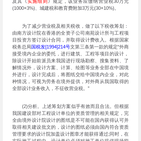
及其《
实施细则
》规定，该业务应缴纳营业税30万元
(1000×3%)、城建税和教育费附加3万元(30×10%)。
为了减少营业税及相关税收，做了以下税收筹划：
由南方设计院在香港的全资子公司南苑设计所与工程项
目投资方签订设计合同，并取得设计费收入。根据国家
税务总局
国税发[1994]214号
文第三条第一款的规定“外商
接受境内企业的委托，进行建筑、工程等项目的设计，
除设计开始前派员来我国进行现场勘察、搜集资料、了
解情况外，设计方案、计算、绘图等业务全部在中国境
外进行，设计完成后，将图纸交给中国境内企业，对此
种情况，可视为劳务在境外提供，对外商从我国取得的
全部设计业务收入，不征收营业税。”
(2)分析。上述筹划方案似乎有效而且合法。但根据
我国建设部对工程设计单位的资质管理的相关规定，完
全由境外设计院设计的图纸是不可能在国内获得认可并
取得相关建设批文的，设计的图纸必须由国内符合资质
管理要求的设计院加盖设计图章才能获得通过;同时，在
实际施工过程中，设计单位必须对施工单位提供现场指