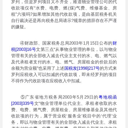
罗列，但是罗列项目又不齐全，难道物业管理公司的代
收款项仅有“水费、电费、燃(煤)气费、维修基金、房
租”六项吗?如果增加其他代收款项，是由基层税务机关
自行裁决还是再向税务总局请示?规章的措辞存在不严谨
的嫌疑。
④财政部、国家税务总局2003年1月15日公布的
财
税[2003]16号
文第三点“从事物业管理的单位，以与物业
管理有关的全部收入减去代业主支付的水、电、燃气以
及代承租者支付的水、电、燃气、房屋租金的价款后的
余额为营业额”也采用了上述
国税发[1998]217号
的方式来
罗列应税收入可以扣减的代收款项，即未经罗列的项目
不得作为代收款项在应税收入中扣减。
⑤广东省地方税务局2003年5月29日的
粤地税函
[2003]339号
文“物业管理单位代业主、承租者收取的水
费、电费、燃气费、房屋租金、房屋维修基金及其他代
收款项的行为，属于营业税‘服务业’税目中的‘代理’业
务，即以与物业管理有关的全部收入减去代业主、承租