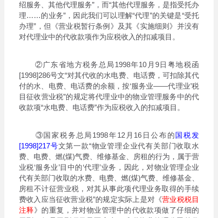
绍服务、其他代理服务”，而“其他代理服务，是指受托办
理……的业务”，因此我们可以理解“代理”的关键是“受托
办理”，但《营业税暂行条例》及其《实施细则》并没有
对代理业中的代收款项作为应税收入的扣减项目。
②广东省地方税务总局1998年10月9日粤地税函
[1998]286号文“对其代收的水电费、电话费，可扣除其代
付的水、电费、电话费的余额，按‘服务业——代理业’税
目征收营业税”的规定将代理业中的物业管理服务中的代
收款项“水电费、电话费”作为应税收入的扣减项目。
③国家税务总局1998年12月16日公布的
国税发
[1998]217号
文第一款“物业管理企业代有关部门收取水
费、电费、燃(煤)气费、维修基金、房租的行为，属于营
业税‘服务业’目中的‘代理’业务，因此，对物业管理企业
代有关部门收取的水费、电费、燃(煤)气费、维修基金、
房租不计征营业税，对其从事此项代理业务取得的手续
费收入应当征收营业税”的规定实际上是对《
营业税税目
注释
》的重复，并对物业管理中的代收款项做了仔细的