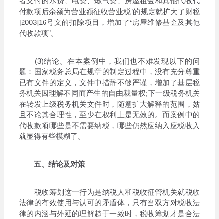
者支付的水费、电费、燃气费、房屋租金和其他代收代
付款项后余额为营业额征收营业税”的规定就扩大了财税
[2003]16号文的扣除项目，增加了“房屋维修基金及其他
代收款项”。
(3)结论。在本案例中，我们也不难发现以下的问
题：国家税务总局在规章的制定过程中，没有充分尊重
已有文件的定义，文件中措辞不够严谨，增加了基层税
务机关因理解不同而产生的自由裁量权;下一级税务机关
在转发上级税务机关文件时，随意扩大解释的范围，姑
且不论其合理性，至少在权利上是无效的。而案例中的
代收款项哪些是不需要纳税，哪些仍然应纳入应税收入
就显得有些模糊了。
五、结论及对策
税收筹划这一行为是纳税人和税收征管机关就税收
法律的有效使用与认可的矛盾体，只有当双方对税收法
律的内涵与外延的理解趋于一致时，税收筹划才是合法